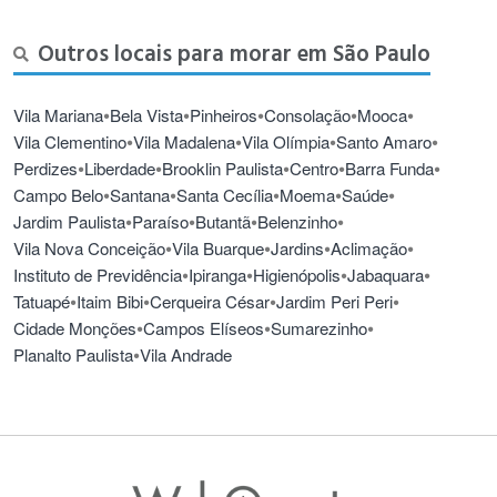
Outros locais para morar em São Paulo
•
•
•
•
•
Vila Mariana
Bela Vista
Pinheiros
Consolação
Mooca
•
•
•
•
Vila Clementino
Vila Madalena
Vila Olímpia
Santo Amaro
•
•
•
•
•
Perdizes
Liberdade
Brooklin Paulista
Centro
Barra Funda
•
•
•
•
•
Campo Belo
Santana
Santa Cecília
Moema
Saúde
•
•
•
•
Jardim Paulista
Paraíso
Butantã
Belenzinho
•
•
•
•
Vila Nova Conceição
Vila Buarque
Jardins
Aclimação
•
•
•
•
Instituto de Previdência
Ipiranga
Higienópolis
Jabaquara
•
•
•
•
Tatuapé
Itaim Bibi
Cerqueira César
Jardim Peri Peri
•
•
•
Cidade Monções
Campos Elíseos
Sumarezinho
•
Planalto Paulista
Vila Andrade