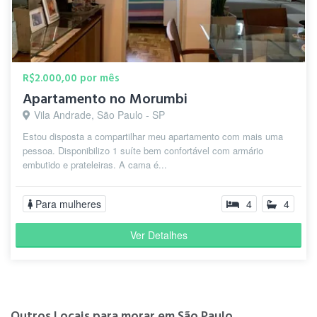
R$2.000,00 por mês
Apartamento no Morumbi
Vila Andrade, São Paulo - SP
Estou disposta a compartilhar meu apartamento com mais uma
pessoa. Disponibilizo 1 suíte bem confortável com armário
embutido e prateleiras. A cama é...
Para mulheres
4
4
Ver Detalhes
Outros Locais para morar em São Paulo