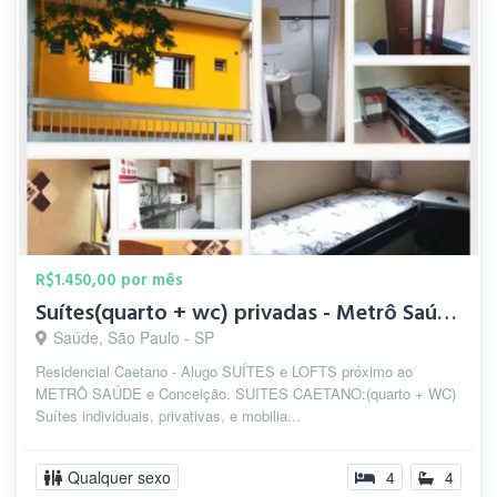
R$1.450,00 por mês
Suítes(quarto + wc) privadas - Metrô Saúde/S.Judas/Conceição
Saúde, São Paulo - SP
Residencial Caetano - Alugo SUÍTES e LOFTS próximo ao
METRÔ SAÚDE e Conceição. SUITES CAETANO:(quarto + WC)
Suítes individuais, privativas, e mobilia...
Qualquer sexo
4
4