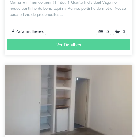
Manas e minas do bem ! Pintou 1 Quarto Individual Vago no
nosso cantinho do bem, aqui na Penha, pertinho do metrô! Nossa
casa é livre de preconceitos...
Para mulheres
5
3
Ver Detalhes