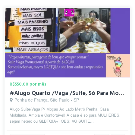
R$550,00 por mês
#Alugo Quarto /Vaga /Suíte, Só Para Moças Px.Metrô Penha!
Penha de França, São Paulo - SP
Alugo Suíte/Vaga P/ Moças Ao Lado Metrô Penha, Casa
Mobiliada, Ampla e Confortável! A casa é só para MULHERES,
sejam hétero ou GLBTQIA+! OBS: VG SUITE...