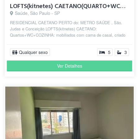
LOFTS(kitnetes) CAETANO(QUARTO+WC+COZINHA) PERTO do: METRO
Saúde, São Paulo - SP
RESIDENCIAL CAETANO PERTO do: METRO SAÚDE , São.
Judas e Conceição LOFTS(kitnetes) CAETANO:
Quartos+WC+COZINHA: mobiliados com cama de casal, criado
m...
Qualquer sexo
5
3
Ver Detalhes