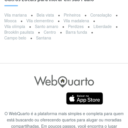
Vila mariana
Bela vista
Pinheiros
Consolação
Mooca
Vila clementino
Vila madalena
Vila olímpia
Santo amaro
Perdizes
Liberdade
Brooklin paulista
Centro
Barra funda
Campo belo
Santana
O WebQuarto é a plataforma mais simples e completa para quem
está buscando ou oferecendo quartos para alugar ou moradias
compartilhadas. Em poucos passos, você encontra o lugar