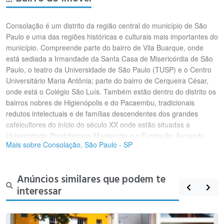
Consolação é um distrito da região central do município de São
Paulo e uma das regiões históricas e culturais mais importantes do
município. Compreende parte do bairro de Vila Buarque, onde
está sediada a Irmandade da Santa Casa de Misericórdia de São
Paulo, o teatro da Universidade de São Paulo (TUSP) e o Centro
Universitário Maria Antônia; parte do bairro de Cerqueira César,
onde está o Colégio São Luís. Também estão dentro do distrito os
bairros nobres de Higienópolis e do Pacaembu, tradicionais
redutos intelectuais e de famílias descendentes dos grandes
cafeicultores do início do século XX onde estão situadas a
Universidade Presbiteriana Mackenzie e a Fundação Armando
Mais sobre Consolação, São Paulo - SP
Álvares Penteado O distrito é atendido pela linhas 2-Verde
(Estação Consolação) do Metrô de São Paulo e 4-Amarela
(Estações Paulista e Higienópolis-Mackenzie) da ViaQuatro.
Anúncios similares que podem te
Futuramente também será atendido pela Linha 6-Laranja, com a
interessar
construção da Estação Higienópolis–Mackenzie e Estação
Angélica-Pacaembu.