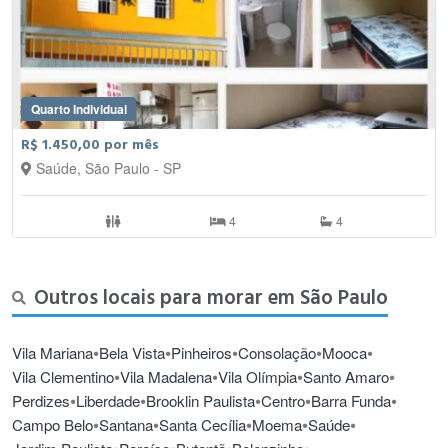
Quarto Individual
R$ 1.450,00 por mês
Saúde, São Paulo - SP
4
4
Outros locais para morar em São Paulo
•
•
•
•
•
Vila Mariana
Bela Vista
Pinheiros
Consolação
Mooca
•
•
•
•
Vila Clementino
Vila Madalena
Vila Olímpia
Santo Amaro
•
•
•
•
•
Perdizes
Liberdade
Brooklin Paulista
Centro
Barra Funda
•
•
•
•
•
Campo Belo
Santana
Santa Cecília
Moema
Saúde