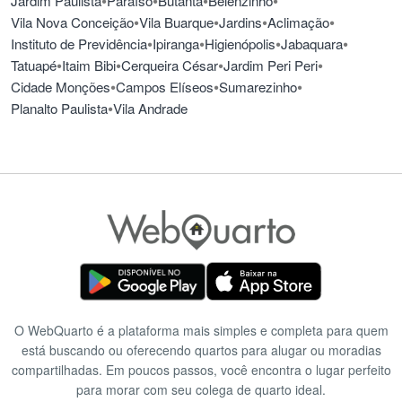
•
•
•
•
Jardim Paulista
Paraíso
Butantã
Belenzinho
•
•
•
•
Vila Nova Conceição
Vila Buarque
Jardins
Aclimação
•
•
•
•
Instituto de Previdência
Ipiranga
Higienópolis
Jabaquara
•
•
•
•
Tatuapé
Itaim Bibi
Cerqueira César
Jardim Peri Peri
•
•
•
Cidade Monções
Campos Elíseos
Sumarezinho
•
Planalto Paulista
Vila Andrade
O WebQuarto é a plataforma mais simples e completa para quem
está buscando ou oferecendo quartos para alugar ou moradias
compartilhadas. Em poucos passos, você encontra o lugar perfeito
para morar com seu colega de quarto ideal.