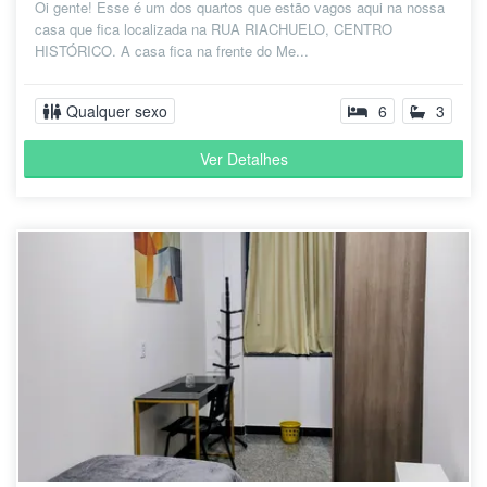
Oi gente! Esse é um dos quartos que estão vagos aqui na nossa
casa que fica localizada na RUA RIACHUELO, CENTRO
HISTÓRICO. A casa fica na frente do Me...
Qualquer sexo
6
3
Ver Detalhes