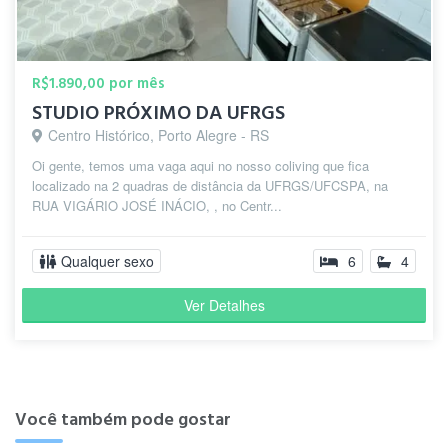
R$1.890,00 por mês
STUDIO PRÓXIMO DA UFRGS
Centro Histórico, Porto Alegre - RS
Oi gente, temos uma vaga aqui no nosso coliving que fica
localizado na 2 quadras de distância da UFRGS/UFCSPA, na
RUA VIGÁRIO JOSÉ INÁCIO, , no Centr...
Qualquer sexo
6
4
Ver Detalhes
Você também pode gostar