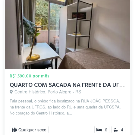
R$1.590,00 por mês
QUARTO COM SACADA NA FRENTE DA UFRGS
Centro Histórico, Porto Alegre - RS
Fala pessoal, o prédio fica localizado na RUA JOÃO PESSOA,
na frente da UFRGS, ao lado do RU e uma quadra da UFCSPA.
No coração do Centro Histórico, a...
Qualquer sexo
6
4