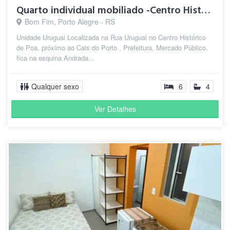
Quarto individual mobiliado -Centro Histórico
Bom Fim, Porto Alegre - RS
Unidade Uruguai Localizada na Rua Uruguai no Centro Histórico
de Poa, próximo ao Cais do Porto , Prefeitura, Mercado Público,
fica na esquina Andrada...
Qualquer sexo
6
4
Ver Detalhes