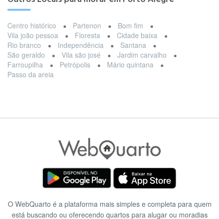
Centro histórico
Partenon
Bom fim
Vila joão pessoa
Floresta
Cidade baixa
Rio branco
Independência
Santana
São geraldo
Vila são josé
Jardim carvalho
Farroupilha
Petrópolis
Mário quintana
Passo da areia
O WebQuarto é a plataforma mais simples e completa para quem
está buscando ou oferecendo quartos para alugar ou moradias