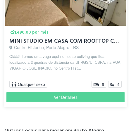
R$1.490,00 por mês
MINI STUDIO EM CASA COM ROOFTOP COM PISCINA NO CENTRO 😁🧡
Centro Histórico, Porto Alegre - RS
Olááá! Temos uma vaga aqui no nosso coliving que fica
localizado a 2 quadras de distância da UFRGS/UFCSPA, na RUA
VIGÁRIO JOSÉ INÁCIO, no Centro Hist...
Qualquer sexo
6
4
Ver Detalhes
Outros Locais para morar em Porto Alegre