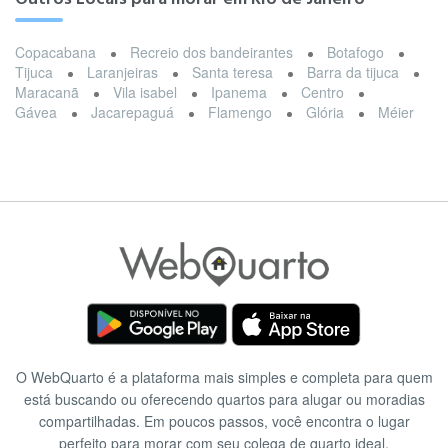
Copacabana
Recreio dos bandeirantes
Botafogo
Tijuca
Laranjeiras
Santa teresa
Barra da tijuca
Maracanã
Vila isabel
Ipanema
Centro
Gávea
Jacarepaguá
Flamengo
Glória
Méier
O WebQuarto é a plataforma mais simples e completa para quem
está buscando ou oferecendo quartos para alugar ou moradias
compartilhadas. Em poucos passos, você encontra o lugar
perfeito para morar com seu colega de quarto ideal.