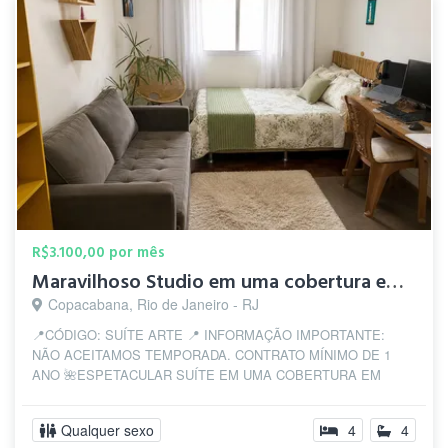
R$3.100,00 por mês
Maravilhoso Studio em uma cobertura em Copanema, posto 5!
Copacabana, Rio de Janeiro - RJ
📍CÓDIGO: SUÍTE ARTE 📍 INFORMAÇÃO IMPORTANTE:
NÃO ACEITAMOS TEMPORADA. CONTRATO MÍNIMO DE 1
ANO 🌺ESPETACULAR SUÍTE EM UMA COBERTURA EM
COPANEMA -...
Qualquer sexo
4
4