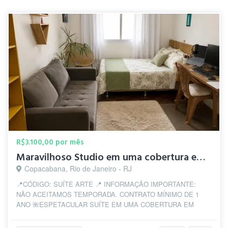
R$3.100,00 por mês
Maravilhoso Studio em uma cobertura em Copanema, posto 5!
Copacabana, Rio de Janeiro - RJ
📍CÓDIGO: SUÍTE ARTE 📍 INFORMAÇÃO IMPORTANTE:
NÃO ACEITAMOS TEMPORADA. CONTRATO MÍNIMO DE 1
ANO 🌺ESPETACULAR SUÍTE EM UMA COBERTURA EM
COPANEMA -...