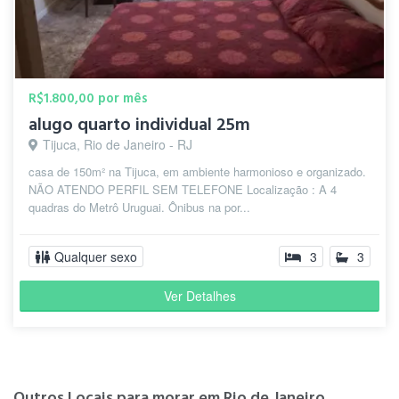
R$1.800,00 por mês
alugo quarto individual 25m
Tijuca, Rio de Janeiro - RJ
casa de 150m² na Tijuca, em ambiente harmonioso e organizado.
NÃO ATENDO PERFIL SEM TELEFONE Localização : A 4
quadras do Metrô Uruguai. Ônibus na por...
Qualquer sexo
3
3
Ver Detalhes
Outros Locais para morar em Rio de Janeiro