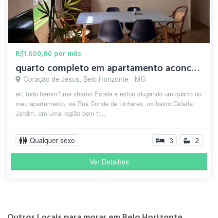
R$1.600,00 por mês
quarto completo em apartamento aconchegante e bem localizado
Coração de Jesus, Belo Horizonte - MG
eii, tudo bemm? me chamo Estela e estou alugando um quarto no
meu apartamento, na Rua Conde de Linhares, no bairro Cidade
Jardim, em uma região bem tr...
Qualquer sexo
3
2
Ver Detalhes
Outros Locais para morar em Belo Horizonte