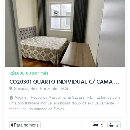
R$1.600,00 por mês
CO20301 QUARTO INDIVIDUAL C/ CAMA DE CASAL SAVASSI
Savassi, Belo Horizonte - MG
🏠 Vaga em República Masculina na Savassi – BH Estamos com
uma oportunidade incrível em nossa república exclusivamente
masculina, no coração da Savas...
Para homens
5
2