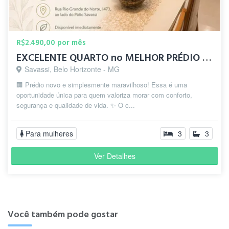
R$2.490,00 por mês
EXCELENTE QUARTO no MELHOR PRÉDIO da SAVASSI ✨
Savassi, Belo Horizonte - MG
🏢 Prédio novo e simplesmente maravilhoso! Essa é uma
oportunidade única para quem valoriza morar com conforto,
segurança e qualidade de vida. ✨ O c...
Para mulheres
3
3
Ver Detalhes
Você também pode gostar