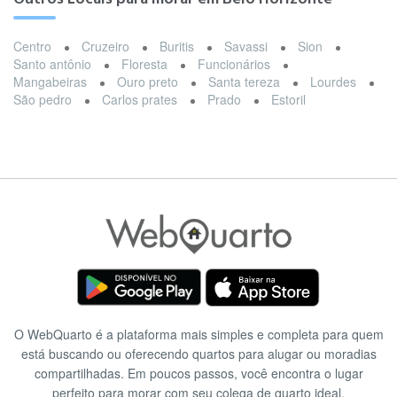
Centro
Cruzeiro
Buritis
Savassi
Sion
Santo antônio
Floresta
Funcionários
Mangabeiras
Ouro preto
Santa tereza
Lourdes
São pedro
Carlos prates
Prado
Estoril
O WebQuarto é a plataforma mais simples e completa para quem
está buscando ou oferecendo quartos para alugar ou moradias
compartilhadas. Em poucos passos, você encontra o lugar
perfeito para morar com seu colega de quarto ideal.