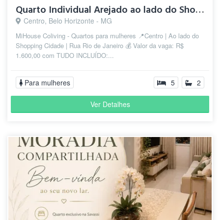
Quarto Individual Arejado ao lado do Shopping Cidade
Centro, Belo Horizonte - MG
MiHouse Coliving - Quartos para mulheres 📍Centro | Ao lado do
Shopping Cidade | Rua Rio de Janeiro 💰 Valor da vaga: R$
1.600,00 com TUDO INCLUÍDO:...
Para mulheres
5
2
Ver Detalhes