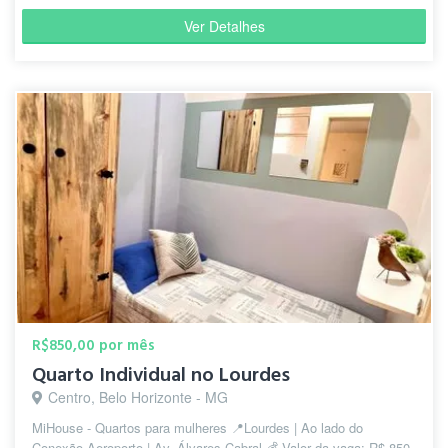
Ver Detalhes
R$850,00 por mês
Quarto Individual no Lourdes
Centro, Belo Horizonte - MG
MiHouse - Quartos para mulheres 📍Lourdes | Ao lado do
Conexão Aeroporto | Av. Álvares Cabral 💰 Valor da vaga: R$ 850,