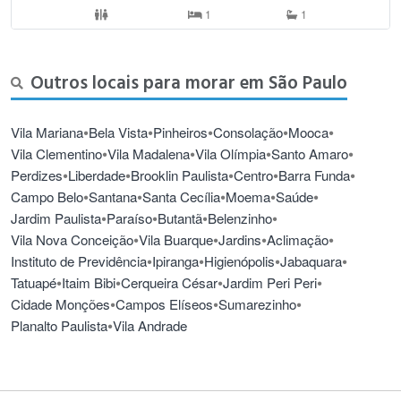
1
1
Outros locais para morar em São Paulo
•
•
•
•
•
Vila Mariana
Bela Vista
Pinheiros
Consolação
Mooca
•
•
•
•
Vila Clementino
Vila Madalena
Vila Olímpia
Santo Amaro
•
•
•
•
•
Perdizes
Liberdade
Brooklin Paulista
Centro
Barra Funda
•
•
•
•
•
Campo Belo
Santana
Santa Cecília
Moema
Saúde
•
•
•
•
Jardim Paulista
Paraíso
Butantã
Belenzinho
•
•
•
•
Vila Nova Conceição
Vila Buarque
Jardins
Aclimação
•
•
•
•
Instituto de Previdência
Ipiranga
Higienópolis
Jabaquara
•
•
•
•
Tatuapé
Itaim Bibi
Cerqueira César
Jardim Peri Peri
•
•
•
Cidade Monções
Campos Elíseos
Sumarezinho
•
Planalto Paulista
Vila Andrade