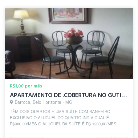
R$1,00 por mês
APARTAMENTO DE .COBERTURA NO GUTIERREZ EM BH
Barroca, Belo Horizonte - MG
TÊM DOIS QUARTOS E UMA SUÍTE COM BANHEIRO
EXCLUSIVO O ALUGUEL DO QUARTO INDIVIDUAL É
R$900,00/MÊS O ALUGUEL DA SUÍTE É R$ 1200,00/MÊS