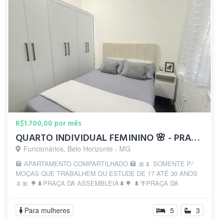
R$1.700,00 por mês
QUARTO INDIVIDUAL FEMININO 🌸 - PRAÇA DA LIBERDADE🍃
Funcionários, Belo Horizonte - MG
🏩 APARTAMENTO COMPARTILHADO 🏩 🎀🌷 SOMENTE P/
MOÇAS QUE TRABALHEM OU ESTUDE DE 17 ATÉ 30 ANOS
🌷🎀 🌳🌲PRAÇA DA ASSEMBLEIA🌲🌳 🌲🌴PRAÇA DA
LIBERD...
Para mulheres
5
3