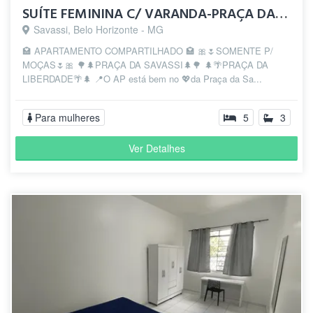
SUÍTE FEMININA C/ VARANDA-PRAÇA DA SAVASSI-PRAÇA LIBERDADE
Savassi, Belo Horizonte - MG
🏩 APARTAMENTO COMPARTILHADO 🏩 🎀🌷SOMENTE P/
MOÇAS🌷🎀 🌳🌲PRAÇA DA SAVASSI🌲🌳 🌲🌴PRAÇA DA
LIBERDADE🌴🌲 📍O AP está bem no 💖da Praça da Sa...
Para mulheres
5
3
Ver Detalhes