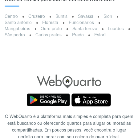
Centro
Cruzeiro
Buritis
Savassi
Sion
Santo antônio
Floresta
Funcionários
Mangabeiras
Ouro preto
Santa tereza
Lourdes
São pedro
Carlos prates
Prado
Estoril
O WebQuarto é a plataforma mais simples e completa para quem
está buscando ou oferecendo quartos para alugar ou moradias
compartilhadas. Em poucos passos, você encontra o lugar
perfeito para morar com seu colega de quarto ideal.