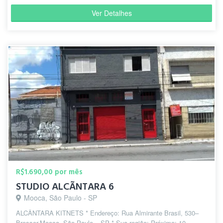
Ver Detalhes
R$1.690,00 por mês
STUDIO ALCÃNTARA 6
Mooca, São Paulo - SP
ALCÂNTARA KITNETS * Endereço: Rua Almirante Brasil, 530–
Bresser-Mooca, São Paulo – SP * Sua região: Próximo: 10