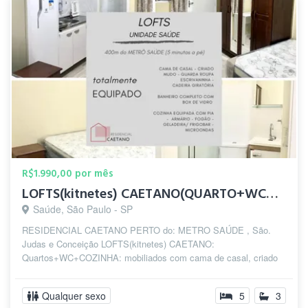
R$1.990,00 por mês
LOFTS(kitnetes) CAETANO(QUARTO+WC+COZINHA) PERTO do: METRO
Saúde, São Paulo - SP
RESIDENCIAL CAETANO PERTO do: METRO SAÚDE , São.
Judas e Conceição LOFTS(kitnetes) CAETANO:
Quartos+WC+COZINHA: mobiliados com cama de casal, criado
m...
Qualquer sexo
5
3