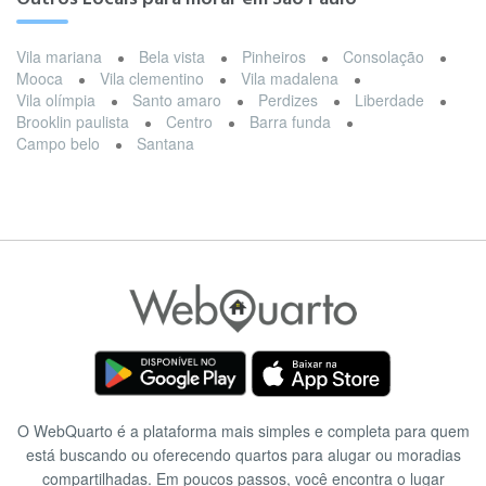
Vila mariana
Bela vista
Pinheiros
Consolação
Mooca
Vila clementino
Vila madalena
Vila olímpia
Santo amaro
Perdizes
Liberdade
Brooklin paulista
Centro
Barra funda
Campo belo
Santana
O WebQuarto é a plataforma mais simples e completa para quem
está buscando ou oferecendo quartos para alugar ou moradias
compartilhadas. Em poucos passos, você encontra o lugar