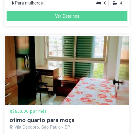
Para mulheres
6
4
Ver Detalhes
R$650,00 por mês
otimo quarto para moça
Vila Deodoro, São Paulo - SP