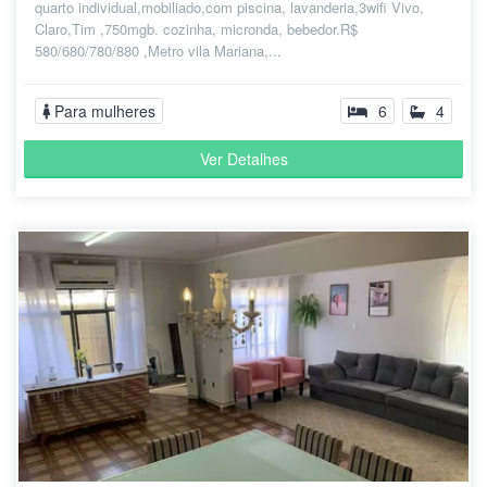
quarto individual,mobiliado,com piscina, lavanderia,3wifi Vivo,
Claro,Tim ,750mgb. cozinha, micronda, bebedor.R$
580/680/780/880 ,Metro vila Mariana,...
Para mulheres
6
4
Ver Detalhes