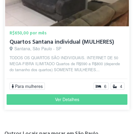
R$650,00 por mês
Quartos Santana individual (MULHERES)
Santana, São Paulo - SP
TODOS OS QUARTOS SÃO INDIVIDUAIS. INTERNET DE 50
MEGA-FIBRA ILIMITADO Quartos de R$590 a R$800 (depende
do tamanho dos quartos) SOMENTE MULHERES...
Para mulheres
6
4
Ver Detalhes
Outros Locais para morar em São Paulo