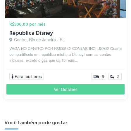
R$500,00 por mês
Republica Disney
Centro, Rio de Janeiro - RJ
VAGA NO CENTRO POR R$500! C/ CONTAS INCLUSAS! Quarto
compartilhado em república mista, a Disney! com as contas
inclusas, exceto o gás que da 15 reais...
Para mulheres
6
2
Ver Detalhes
Você também pode gostar