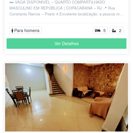
🛏️ VAGA DISPONÍVEL – QUARTO COMPARTILHADO
MASCULINO EM REPÚBLICA | COPACABANA – RJ 📍 Rua
Constante Ramos – Posto 4 Excelente localização: a poucos m...
Para homens
5
2
Ver Detalhes