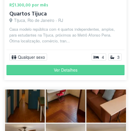
R$1.300,00 por mês
Quartos Tijuca
Tijuca, Rio de Janeiro - RJ
Casa modelo república com 4 quartos independentes, amplos,
para estudantes na Tijuca, próximos ao Metrô Afonso Pena.
Ótima localização, comércio, tran...
Qualquer sexo
4
3
Ver Detalhes