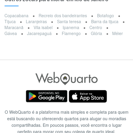
Copacabana
Recreio dos bandeirantes
Botafogo
Tijuca
Laranjeiras
Santa teresa
Barra da tijuca
Maracanã
Vila isabel
Ipanema
Centro
Gávea
Jacarepaguá
Flamengo
Glória
Méier
O WebQuarto é a plataforma mais simples e completa para quem
está buscando ou oferecendo quartos para alugar ou moradias
compartilhadas. Em poucos passos, você encontra o lugar
perfeito para morar com seu colega de quarto ideal.