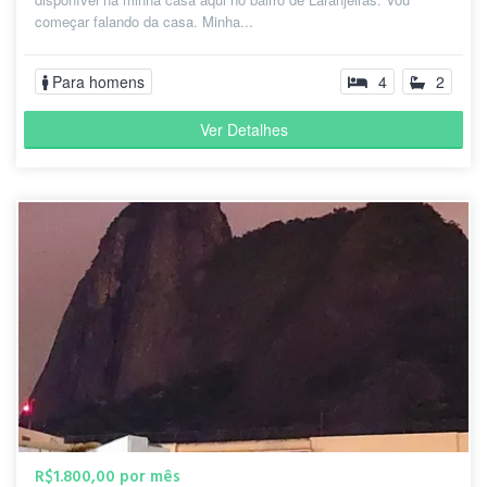
começar falando da casa. Minha...
Para homens
4
2
Ver Detalhes
R$1.800,00 por mês