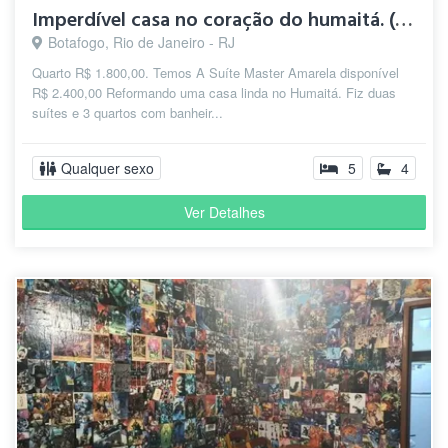
Imperdível casa no coração do humaitá. (LEIA A DESCRIÇÂO)
Botafogo, Rio de Janeiro - RJ
Quarto R$ 1.800,00. Temos A Suíte Master Amarela disponível
R$ 2.400,00 Reformando uma casa linda no Humaitá. Fiz duas
suítes e 3 quartos com banheir...
Qualquer sexo
5
4
Ver Detalhes