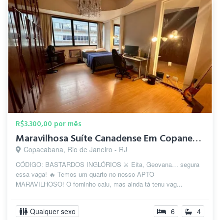
R$3.300,00 por mês
Maravilhosa Suíte Canadense Em Copanema
Copacabana, Rio de Janeiro - RJ
CÓDIGO: BASTARDOS INGLÓRIOS ⚔️ Eita, Geovana… segura
essa vaga! 🔥 Temos um quarto no nosso APTO
MARAVILHOSO! O forninho caiu, mas ainda tá tenu vag...
Qualquer sexo
6
4