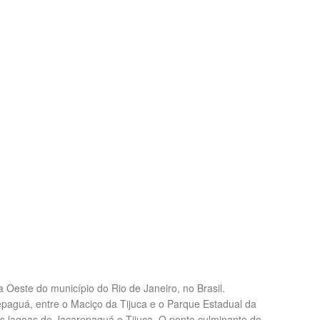
Oeste do município do Rio de Janeiro, no Brasil.
epaguá, entre o Maciço da Tijuca e o Parque Estadual da
as lagoas de Jacarepaguá e Tijuca. O ponto culminante do