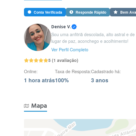
Conta Verificada
Responde Rápido
Bem Ava
Denise V.
Sou uma anfitriã descolada, alto astral e d
lugar de paz, aconchego e acolhimento!
Ver Perfil Completo
5 (1 avaliação)
Online:
Taxa de Resposta:
Cadastrado há:
1 hora atrás
100%
3 anos
Mapa