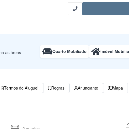
Quarto Mobiliado
Imóvel Mobili
lha as áreas
Termos do Aluguel
Regras
Anunciante
Mapa
2 quartos