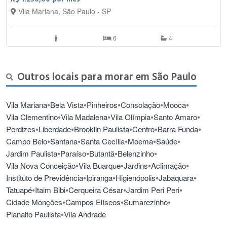
Vila Mariana, São Paulo - SP
6
4
Outros locais para morar em São Paulo
•
•
•
•
•
Vila Mariana
Bela Vista
Pinheiros
Consolação
Mooca
•
•
•
•
Vila Clementino
Vila Madalena
Vila Olímpia
Santo Amaro
•
•
•
•
•
Perdizes
Liberdade
Brooklin Paulista
Centro
Barra Funda
•
•
•
•
•
Campo Belo
Santana
Santa Cecília
Moema
Saúde
•
•
•
•
Jardim Paulista
Paraíso
Butantã
Belenzinho
•
•
•
•
Vila Nova Conceição
Vila Buarque
Jardins
Aclimação
•
•
•
•
Instituto de Previdência
Ipiranga
Higienópolis
Jabaquara
•
•
•
•
Tatuapé
Itaim Bibi
Cerqueira César
Jardim Peri Peri
•
•
•
Cidade Monções
Campos Elíseos
Sumarezinho
•
Planalto Paulista
Vila Andrade