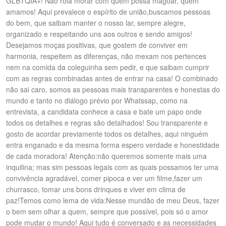
GLBTQIA+! Não rola morar com quem possa magoar, quem
amamos! Aqui prevalece o espírito de união,buscamos pessoas
do bem, que saibam manter o nosso lar, sempre alegre,
organizado e respeitando uns aos outros e sendo amigos!
Desejamos moças positivas, que gostem de conviver em
harmonia, respeitem as diferenças, não mexam nos pertences
nem na comida da coleguinha sem pedir, e que saibam cumprir
com as regras combinadas antes de entrar na casa! O combinado
não sai caro, somos as pessoas mais transparentes e honestas do
mundo e tanto no diálogo prévio por Whatssap, como na
entrevista, a candidata conhece a casa e bate um papo onde
todos os detalhes e regras são detalhados! Sou transparente e
gosto de acordar previamente todos os detalhes, aqui ninguém
entra enganado e da mesma forma espero verdade e honestidade
de cada moradora! Atenção:não queremos somente mais uma
inquilina; mas sim pessoas legais com as quais possamos ter uma
convivência agradável, comer pipoca e ver um filme,fazer um
churrasco, tomar uns bons drinques e viver em clima de
paz!Temos como lema de vida:Nesse mundão de meu Deus, fazer
o bem sem olhar a quem, sempre que possível, pois só o amor
pode mudar o mundo! Aqui tudo é conversado e as necessidades