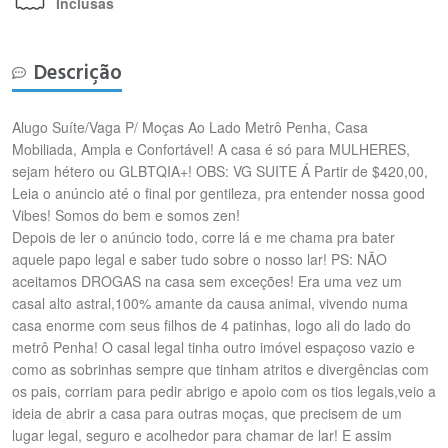
Inclusas
Descrição
Alugo Suíte/Vaga P/ Moças Ao Lado Metrô Penha, Casa
Mobiliada, Ampla e Confortável! A casa é só para MULHERES,
sejam hétero ou GLBTQIA+! OBS: VG SUITE Á Partir de $420,00,
Leia o anúncio até o final por gentileza, pra entender nossa good
Vibes! Somos do bem e somos zen!
Depois de ler o anúncio todo, corre lá e me chama pra bater
aquele papo legal e saber tudo sobre o nosso lar! PS: NÃO
aceitamos DROGAS na casa sem exceções! Era uma vez um
casal alto astral,100% amante da causa animal, vivendo numa
casa enorme com seus filhos de 4 patinhas, logo ali do lado do
metrô Penha! O casal legal tinha outro imóvel espaçoso vazio e
como as sobrinhas sempre que tinham atritos e divergências com
os pais, corriam para pedir abrigo e apoio com os tios legais,veio a
ideia de abrir a casa para outras moças, que precisem de um
lugar legal, seguro e acolhedor para chamar de lar! E assim