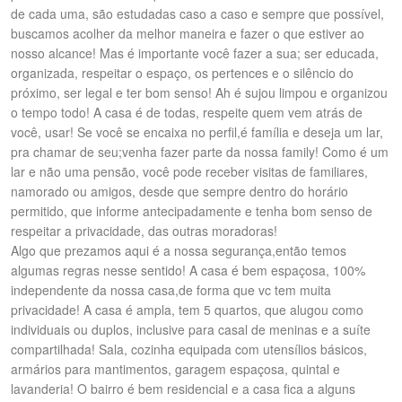
de cada uma, são estudadas caso a caso e sempre que possível,
buscamos acolher da melhor maneira e fazer o que estiver ao
nosso alcance! Mas é importante você fazer a sua; ser educada,
organizada, respeitar o espaço, os pertences e o silêncio do
próximo, ser legal e ter bom senso! Ah é sujou limpou e organizou
o tempo todo! A casa é de todas, respeite quem vem atrás de
você, usar! Se você se encaixa no perfil,é família e deseja um lar,
pra chamar de seu;venha fazer parte da nossa family! Como é um
lar e não uma pensão, você pode receber visitas de familiares,
namorado ou amigos, desde que sempre dentro do horário
permitido, que informe antecipadamente e tenha bom senso de
respeitar a privacidade, das outras moradoras!
Algo que prezamos aqui é a nossa segurança,então temos
algumas regras nesse sentido! A casa é bem espaçosa, 100%
independente da nossa casa,de forma que vc tem muita
privacidade! A casa é ampla, tem 5 quartos, que alugou como
individuais ou duplos, inclusive para casal de meninas e a suíte
compartilhada! Sala, cozinha equipada com utensílios básicos,
armários para mantimentos, garagem espaçosa, quintal e
lavanderia! O bairro é bem residencial e a casa fica a alguns