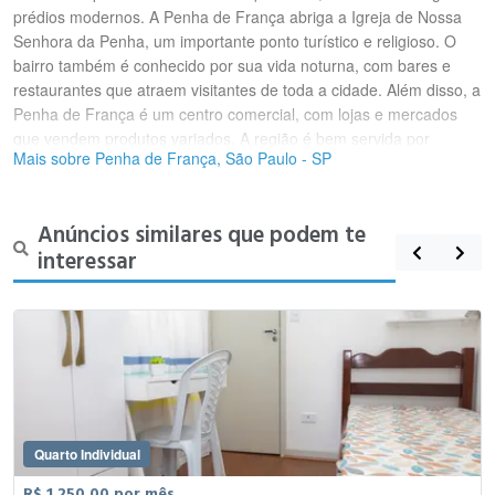
prédios modernos. A Penha de França abriga a Igreja de Nossa
Senhora da Penha, um importante ponto turístico e religioso. O
bairro também é conhecido por sua vida noturna, com bares e
restaurantes que atraem visitantes de toda a cidade. Além disso, a
Penha de França é um centro comercial, com lojas e mercados
que vendem produtos variados. A região é bem servida por
Mais sobre Penha de França, São Paulo - SP
transporte público, facilitando o acesso a outras partes da cidade.
Anúncios similares que podem te
interessar
Quarto Individual
R$ 1.250,00 por mês