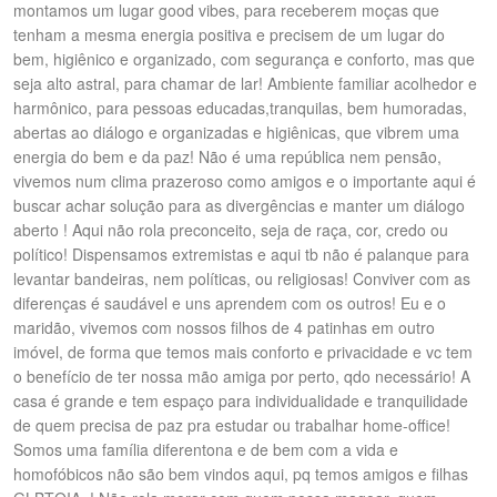
montamos um lugar good vibes, para receberem moças que
tenham a mesma energia positiva e precisem de um lugar do
bem, higiênico e organizado, com segurança e conforto, mas que
seja alto astral, para chamar de lar! Ambiente familiar acolhedor e
harmônico, para pessoas educadas,tranquilas, bem humoradas,
abertas ao diálogo e organizadas e higiênicas, que vibrem uma
energia do bem e da paz! Não é uma república nem pensão,
vivemos num clima prazeroso como amigos e o importante aqui é
buscar achar solução para as divergências e manter um diálogo
aberto ! Aqui não rola preconceito, seja de raça, cor, credo ou
político! Dispensamos extremistas e aqui tb não é palanque para
levantar bandeiras, nem políticas, ou religiosas! Conviver com as
diferenças é saudável e uns aprendem com os outros! Eu e o
maridão, vivemos com nossos filhos de 4 patinhas em outro
imóvel, de forma que temos mais conforto e privacidade e vc tem
o benefício de ter nossa mão amiga por perto, qdo necessário! A
casa é grande e tem espaço para individualidade e tranquilidade
de quem precisa de paz pra estudar ou trabalhar home-office!
Somos uma família diferentona e de bem com a vida e
homofóbicos não são bem vindos aqui, pq temos amigos e filhas