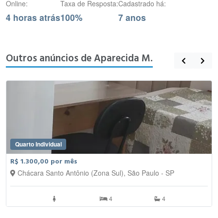
Online:
Taxa de Resposta:
Cadastrado há:
4 horas atrás
100%
7 anos
Outros anúncios de Aparecida M.
Quarto Individual
R$ 1.300,00 por mês
Chácara Santo Antônio (Zona Sul), São Paulo - SP
4
4