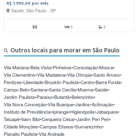
R$ 1.990,00 por mês
Saúde, São Paulo - SP
5
3
Outros locais para morar em São Paulo
•
•
•
•
•
Vila Mariana
Bela Vista
Pinheiros
Consolação
Mooca
•
•
•
•
Vila Clementino
Vila Madalena
Vila Olímpia
Santo Amaro
•
•
•
•
•
Perdizes
Liberdade
Brooklin Paulista
Centro
Barra Funda
•
•
•
•
•
Campo Belo
Santana
Santa Cecília
Moema
Saúde
•
•
•
•
Jardim Paulista
Paraíso
Butantã
Belenzinho
•
•
•
•
Vila Nova Conceição
Vila Buarque
Jardins
Aclimação
•
•
•
•
Instituto de Previdência
Ipiranga
Higienópolis
Jabaquara
•
•
•
•
Tatuapé
Itaim Bibi
Cerqueira César
Jardim Peri Peri
•
•
•
Cidade Monções
Campos Elíseos
Sumarezinho
•
Planalto Paulista
Vila Andrade