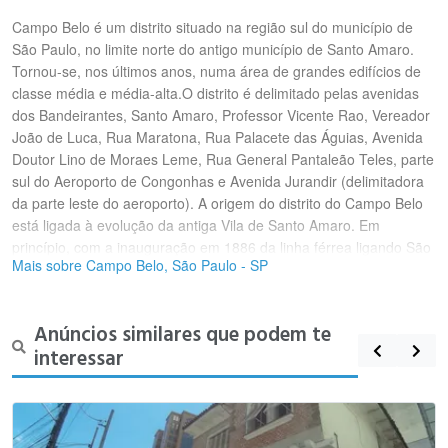
Campo Belo é um distrito situado na região sul do município de
São Paulo, no limite norte do antigo município de Santo Amaro.
Tornou-se, nos últimos anos, numa área de grandes edifícios de
classe média e média-alta.O distrito é delimitado pelas avenidas
dos Bandeirantes, Santo Amaro, Professor Vicente Rao, Vereador
João de Luca, Rua Maratona, Rua Palacete das Águias, Avenida
Doutor Lino de Moraes Leme, Rua General Pantaleão Teles, parte
sul do Aeroporto de Congonhas e Avenida Jurandir (delimitadora
da parte leste do aeroporto). A origem do distrito do Campo Belo
está ligada à evolução da antiga Vila de Santo Amaro. Em
princípio, com a inauguração em 1886 da linha férrea ligando São
Mais sobre Campo Belo, São Paulo - SP
Paulo a Santo Amaro, a região de vastos campos e fazendas
começou a ser ocupada. Uma das maiores fazendas da região
pertencia a família Vieira de Morais, loteada em meados de 1903.
Anúncios similares que podem te
O loteamento dessa e de outras fazendas facilitou a colonização
interessar
alemã da região. A antiga linha de trens foi substituída, em 7 de
julho de 1913, por uma linha de bondes, que do trajeto anterior
desviava na Rua Domingos de Morais para a Avenida Conselheiro
Rodrigues Alves, seguindo pelas regiões de Indianópolis, Campo
Belo, Brooklin Paulista e Alto da Boa Vista, dando origem ao que