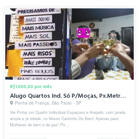
R$1.000,00 por mês
Alugo Quartos Ind. Só P/Moças, Px.Metrô Penha!
Penha de França, São Paulo - SP
Vai Pintar um Quarto Individual Espaçoso e Arejado, com janela
ampla e já telada, no Nosso Cantinho Do Bem! Apenas para
Mulheres de bem e de paz! Po...