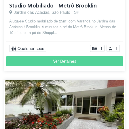
Studio Mobiliado - Metrô Brooklin
Jardim das Acácias, São Paulo - SP
Aluga-se Studio mobiliado de 25m² com Varanda no Jardim das
Acácias / Brooklin. 5 minutos a pé do Metrô Brooklin. Menos de
10 minutos a pé do Shoppi...
Qualquer sexo
1
1
Ver Detalhes