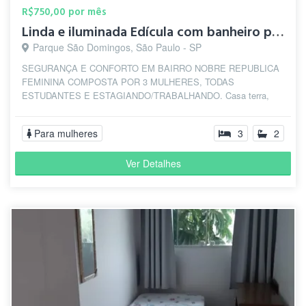
R$750,00 por mês
Linda e iluminada Edícula com banheiro privativo mobliada
Parque São Domingos, São Paulo - SP
SEGURANÇA E CONFORTO EM BAIRRO NOBRE REPUBLICA
FEMININA COMPOSTA POR 3 MULHERES, TODAS
ESTUDANTES E ESTAGIANDO/TRABALHANDO. Casa terra,
linda, limp...
Para mulheres
3
2
Ver Detalhes