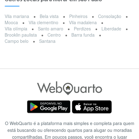
Vila mariana
Bela vista
Pinheiros
Consolação
Mooca
Vila clementino
Vila madalena
Vila olímpia
Santo amaro
Perdizes
Liberdade
Brooklin paulista
Centro
Barra funda
Campo belo
Santana
O WebQuarto é a plataforma mais simples e completa para quem
está buscando ou oferecendo quartos para alugar ou moradias
compartilhadas. Em poucos passos, você encontra o lugar