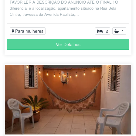
FAVOR LER A DESCRIÇÃO DO ANÚNCIO ATÉ O FINAL!! O
diferencial e a localização, apartamento situado na Rua Bela
Cintra, travessa da Avenida Paulista,...
Para mulheres
2
1
Ver Detalhes