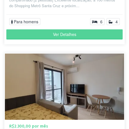
do Shopping Metrô Santa Cruz e próxim...
Para homens
6
4
Ver Detalhes
R$2.300,00 por mês