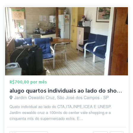
R$700,00 por mês
alugo quartos individuais ao lado do shopin center vale
Jardim Oswaldo Cruz, São José dos Campos - SP
Quato individual ao lado do CTA,ITA,INPE,ICEA E UNESP.
Jardim oswaldo cruz a 100mts do center vale shopping,e a
cinquenta mts do supermercado extra. E...