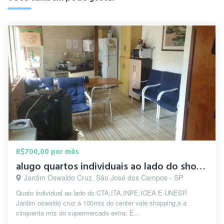
R$700,00 por mês
alugo quartos individuais ao lado do shopin center vale
Jardim Oswaldo Cruz, São José dos Campos - SP
Quato individual ao lado do CTA,ITA,INPE,ICEA E UNESP.
Jardim oswaldo cruz a 100mts do center vale shopping,e a
cinquenta mts do supermercado extra. E...