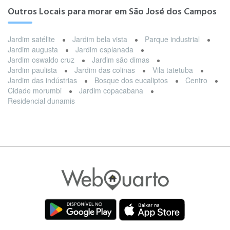
Outros Locais para morar em São José dos Campos
Jardim satélite
Jardim bela vista
Parque industrial
Jardim augusta
Jardim esplanada
Jardim oswaldo cruz
Jardim são dimas
Jardim paulista
Jardim das colinas
Vila tatetuba
Jardim das indústrias
Bosque dos eucaliptos
Centro
Cidade morumbi
Jardim copacabana
Residencial dunamis