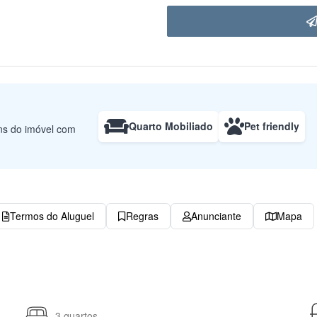
Quarto Mobiliado
Pet friendly
uns do imóvel com
Termos do Aluguel
Regras
Anunciante
Mapa
3 quartos