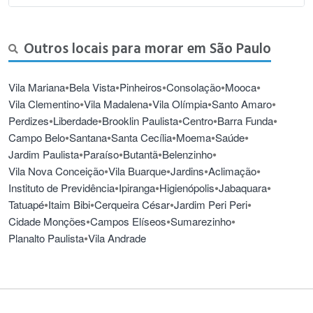
Outros locais para morar em São Paulo
•
•
•
•
•
Vila Mariana
Bela Vista
Pinheiros
Consolação
Mooca
•
•
•
•
Vila Clementino
Vila Madalena
Vila Olímpia
Santo Amaro
•
•
•
•
•
Perdizes
Liberdade
Brooklin Paulista
Centro
Barra Funda
•
•
•
•
•
Campo Belo
Santana
Santa Cecília
Moema
Saúde
•
•
•
•
Jardim Paulista
Paraíso
Butantã
Belenzinho
•
•
•
•
Vila Nova Conceição
Vila Buarque
Jardins
Aclimação
•
•
•
•
Instituto de Previdência
Ipiranga
Higienópolis
Jabaquara
•
•
•
•
Tatuapé
Itaim Bibi
Cerqueira César
Jardim Peri Peri
•
•
•
Cidade Monções
Campos Elíseos
Sumarezinho
•
Planalto Paulista
Vila Andrade