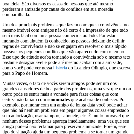
boa ideia. São diversos os casos de pessoas que até mesmo
perderam a amizade por causa de conflitos em sua moradia
compartilhada.
Um dos principais problemas que fazem com que a convivência no
mesmo imóvel com amigos não dê certo é a impressão de que tudo
será mais fácil com uma pessoa conhecida ao lado. Por estar
morando com alguém já conhecido, as pessoas deixam de definir
regras de convivência e não se engajam em resolver o mais rápido
possível os pequenos conflitos que vão aparecendo com o tempo.
Esse tipo de atitude acaba tornando a convivência sob o mesmo teto
bastante desagradável e pode até mesmo acabar com a amizade,
como você pode ver nessa
história
do Leandro Olímpio, que escreve
para o Papo de Homem.
Muitas vezes, o fato de vocês serem amigos pode ser um dos
grandes causadores de boa parte dos problemas, uma vez que um ou
outro pode se sentir mais a vontade para fazer coisas que com
certeza não fariam com
roommates
que acabara de conhecer. Por
exemplo, por morar com um amigo de longa data você pode achar
que não há nenhum problema em pegar algumas coisas emprestado
sem autorização, usar xampoo, sabonete, etc. É muito provável que
nenhum desses problemas apareça imediatamente, uma vez que seu
amigo poderá não reclamar para preservar a amizade. Porém, esse
tipo de situação ajuda um pequeno problema a se tornar um grande