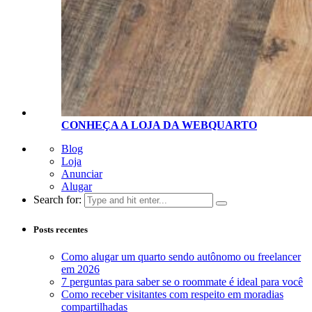
CONHEÇA A LOJA D
A
WEBQUARTO
Blog
Loja
Anunciar
Alugar
Search for:
Posts recentes
Como alugar um quarto sendo autônomo ou freelancer
em 2026
7 perguntas para saber se o roommate é ideal para você
Como receber visitantes com respeito em moradias
compartilhadas