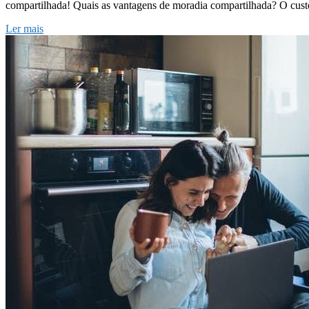
compartilhada! Quais as vantagens de moradia compartilhada? O cus
Ler mais