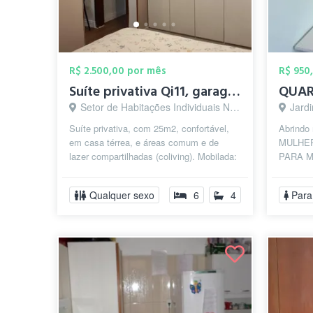
R$ 2.500,00 por mês
R$ 950
Suíte privativa Qi11, garagem, mobília, ...
Setor de Habitações Individuais Norte, Brasília - DF
Jardi
Suíte privativa, com 25m2, confortável,
Abrindo
em casa térrea, e áreas comum e de
MULHER
lazer compartilhadas (coliving). Mobilada:
PARA M
armário, cama, colchão, climati...
SEGURA
Quarto s
Qualquer sexo
6
4
Para