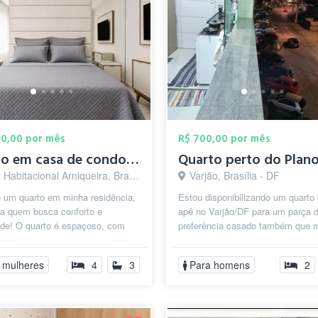
00,00 por mês
R$ 700,00 por mês
Quarto em casa de condomínio
Habitacional Arniqueira, Brasília - DF
Varjão, Brasília - DF
o um quarto em minha residência,
Estou disponibilizando um quarto
ra quem busca conforto e
apê no Varjão/DF para um parça 
ade! O quarto é espaçoso, com
preferência casado também que 
casal, guarda roupa , espelhos...
Brasília a trabalho. O quarto possu
 mulheres
4
3
Para homens
2