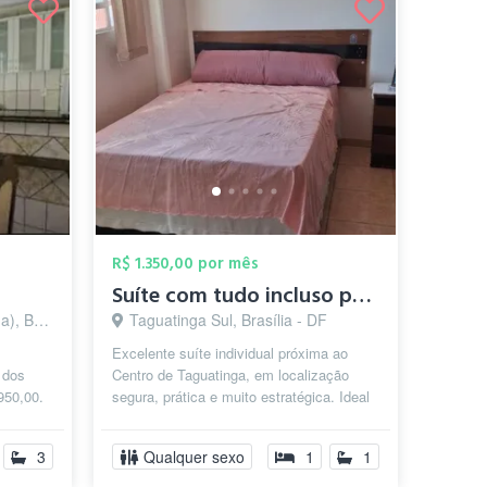
R$ 1.350,00 por mês
Suíte com tudo incluso próximo ao Centro...
ia - DF
Taguatinga Sul, Brasília - DF
Excelente suíte individual próxima ao
 dos
Centro de Taguatinga, em localização
950,00.
segura, prática e muito estratégica. Ideal
 é o...
para quem busca comodidade e que...
3
Qualquer sexo
1
1