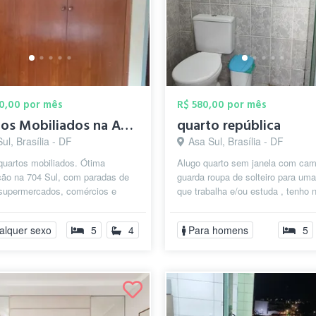
00,00 por mês
R$ 580,00 por mês
Quartos Mobiliados na Asa Sul
quarto república
ul, Brasília - DF
Asa Sul, Brasília - DF
quartos mobiliados. Ótima
Alugo quarto sem janela com cam
ção na 704 Sul, com paradas de
guarda roupa de solteiro para um
 supermercados, comércios e
que trabalha e/ou estuda , tenho 
comodidades. De frente para a
cozinha geladeira, microondas de 
alquer sexo
5
4
Para homens
5