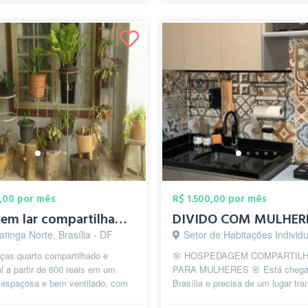
,00 por mês
R$ 1.500,00 por mês
Vaga em lar compartilhado - Taguatinga n...
DIVIDO COM MULHER
tinga Norte, Brasília - DF
Setor de Habitações Individuais Norte, Bras
ças quarto compartilhado e
🌸 HOSPEDAGEM COMPARTIL
al a partir de 600 reais em um
PARA MULHERES 🌸 Está chega
 espaçosa e bem ventilado, com
Brasília e precisa de um lugar tran
 e sala de estar grandes. ÁGUA,
seguro e acolhedor enquanto proc