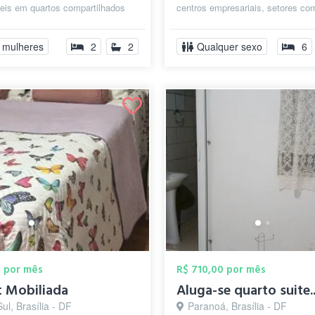
veis em quartos compartilhados
centros empresariais, setores com
ores que cabem no seu bolso: o
local com ótima acomodação, cozi
 mulheres
2
2
Qualquer sexo
6
0 por mês
R$ 710,00 por mês
t Mobiliada
Aluga-se quarto suite..
ul, Brasília - DF
Paranoá, Brasília - DF