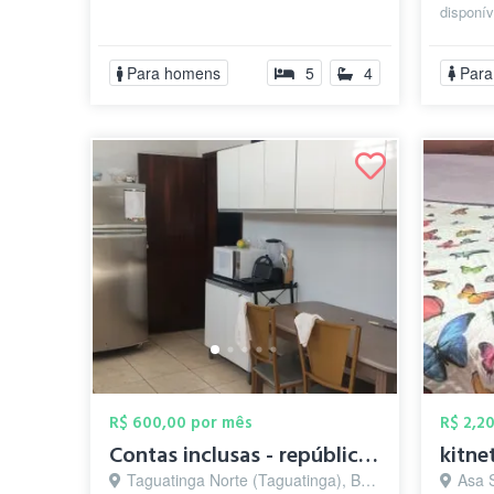
disponí
com val
quar...
Para homens
5
4
Para
R$ 600,00 por mês
R$ 2,2
Contas inclusas - república feminina
kitne
Taguatinga Norte (Taguatinga), Brasília - DF
Asa S