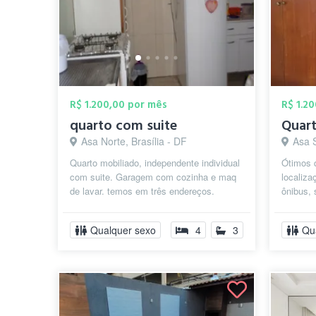
R$ 1.200,00 por mês
R$ 1.2
quarto com suite
Asa Norte, Brasília - DF
Asa S
Quarto mobiliado, independente individual
Ótimos 
com suite. Garagem com cozinha e maq
localiza
de lavar. temos em três endereços.
ônibus,
Comércio local ótimo. mercado farmá...
demais 
UDF.
Qualquer sexo
4
3
Qu