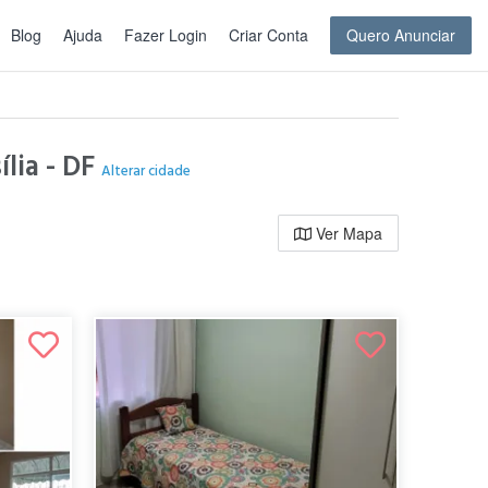
Blog
Ajuda
Fazer Login
Criar Conta
Quero Anunciar
lia - DF
Alterar cidade
Ver Mapa