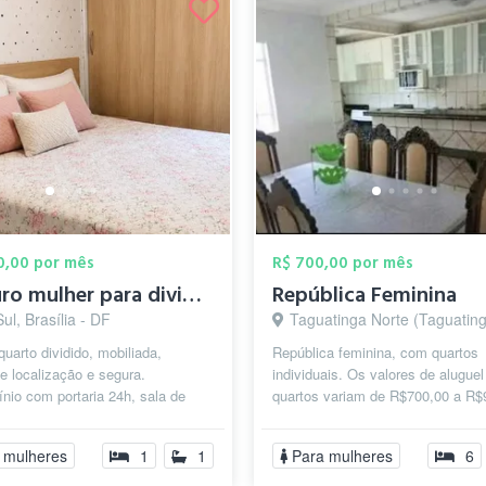
00,00 por mês
R$ 700,00 por mês
Procuro mulher para dividir aluguel.
República Feminina
ul, Brasília - DF
Taguatinga Norte (Taguatinga), Brasíl
quarto dividido, mobiliada,
República feminina, com quartos
e localização e segura.
individuais. Os valores de aluguel
io com portaria 24h, sala de
quartos variam de R$700,00 a R$
 lavanderia e bicicletário.
O que diferencia um valor do outro
..
 mulheres
1
1
Para mulheres
6