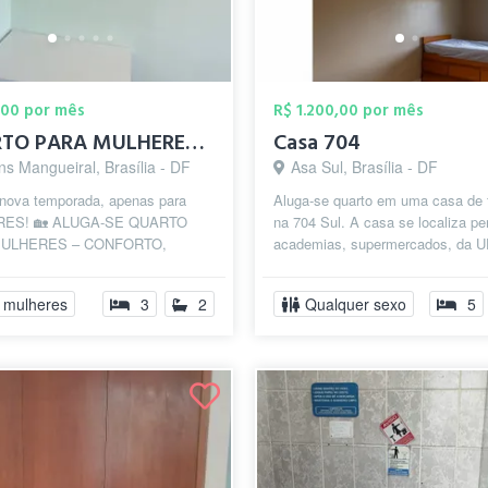
,00 por mês
R$ 1.200,00 por mês
QUARTO PARA MULHERES – CONFORTO, SEGURAN...
Casa 704
ns Mangueiral, Brasília - DF
Asa Sul, Brasília - DF
 nova temporada, apenas para
Aluga-se quarto em uma casa de 
ES! 🏡 ALUGA-SE QUARTO
na 704 Sul. A casa se localiza pe
ULHERES – CONFORTO,
academias, supermercados, da U
NÇA E COMODIDADE! 🔹
Além disso, esta a poucos minuto
olteiro mobiliado com ...
 mulheres
3
2
Qualquer sexo
5