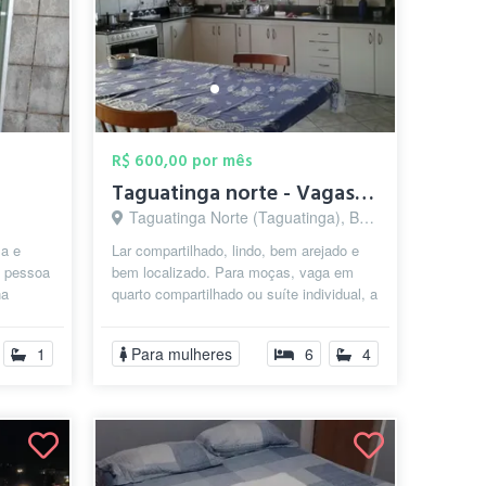
R$ 600,00 por mês
Taguatinga norte - Vagas para moças - Pe...
Taguatinga Norte (Taguatinga), Brasília - DF
a e
Lar compartilhado, lindo, bem arejado e
a pessoa
bem localizado. Para moças, vaga em
na
quarto compartilhado ou suíte individual, a
uso c...
partir de 600 reais! A casa ...
1
Para mulheres
6
4