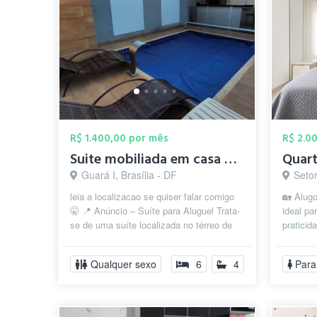
R$ 1.400,00 por mês
R$ 2.0
Suite mobiliada em casa com piscina e ch...
Guará I, Brasília - DF
Setor 
leia a localizacao se quiser falar comigo
🏡 Alug
🤫 📍 Anúncio – Suíte para Aluguel Trata-
ideal pa
se de uma suíte localizada no térreo de
praticid
uma casa de três andares, ...
cama de 
Qualquer sexo
6
4
Para