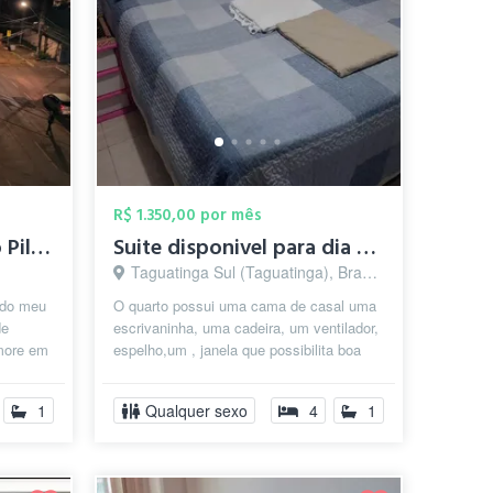
R$ 1.350,00 por mês
Quarto perto do Plano Piloto
Suite disponivel para dia 27 de Agosto
Taguatinga Sul (Taguatinga), Brasília - DF
 do meu
O quarto possui uma cama de casal uma
de
escrivaninha, uma cadeira, um ventilador,
more em
espelho,um , janela que possibilita boa
i u...
ventilação. Nossa casa ...
1
Qualquer sexo
4
1