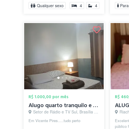
...
Qualquer sexo
4
4
Para
R$ 1.000,00 por mês
R$ 460
Alugo quarto tranquilo e seguro em Vicen...
Setor de Rádio e TV Sul, Brasília - DF
Riach
Em Vicente Pires.....tudo perto
Excelent
público