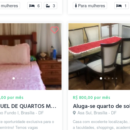
moradia...
 mulheres
6
3
Para mulheres
1
,00 por mês
R$ 800,00 por mês
ALUGUEL DE QUARTOS MULHERES
Aluga-se quarto de so
o Fundo I, Brasília - DF
Asa Sul, Brasília - DF
e oportunidade exclusiva para o
Casa com excelente localização,
 feminino! Temos vagas
a faculdades, shoppings, academ