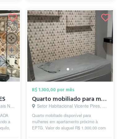
R$ 1.300,00 por mês
ES
Quarto mobiliado para mulheres em Vicent...
ília - DF
Setor Habitacional Vicente Pires, Brasília - DF
HADA
Quarto mobiliado disponível para
ndo a
mulheres em apartamento próximo à
quilo,
EPTG. Valor do aluguel R$ 1.300,00 com
ura sua
todas as despesas inclusas, com