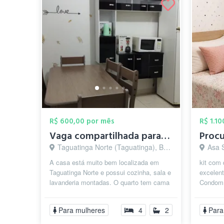
R$ 600,00 por mês
R$ 1.1
Vaga compartilhada para mulheres - conta...
Taguatinga Norte (Taguatinga), Brasília - DF
Asa S
A casa está muito bem localizada em
kit com 
Taguatinga Norte e possui cozinha, sala e
excelent
lavanderia montadas. O quarto tem cama
Condomín
de solteiro e guarda roupas e é c...
estudos,
Procuro.
Para mulheres
4
2
Para