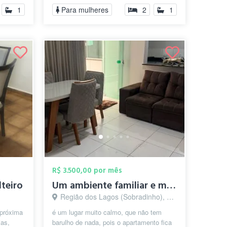
exceção da e...
1
Para mulheres
2
1
R$ 3.500,00 por mês
lteiro
Um ambiente familiar e muito calmo, sem ...
Região dos Lagos (Sobradinho), Brasília - DF
 próxima
é um lugar muito calmo, que não tem
ias,
barulho de nada, pois o apartamento fica