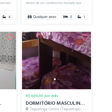
erciais.
dentro de um condomínio fechado que
...
tem segurança 24 horas. é um
ambiente...
4
Qualquer sexo
2
1
R$ 600,00 por mês
.
DORMITÓRIO MASCULINO ( 61981786123 / TA...
Taguatinga Centro (Taguatinga), Brasília - DF