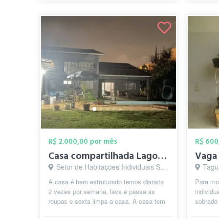
R$ 2.000,00 por mês
R$ 600
Casa compartilhada Lago Sul
Setor de Habitações Individuais Sul, Brasília - DF
Tagua
A casa é bem estruturado temos diarista
Para mo
2 vezes por semana, lava e passa as
individu
roupas e sexta limpa a casa. A casa tem
sobrado
garagem, churrasqueira,piscina, sa...
cozinha