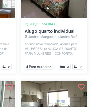
R$ 950,00 por mês
Alugo quarto individual
Jardins Mangueiral (Jardim Botânico), Brasília - DF
família
Abrindo nova temporada, apenas para
rto de
MULHERES! 🏡 ALUGA-SE QUARTO
DF.
PARA MULHERES – CONFORTO,
s da ...
SEGURANÇA E COMODIDADE! 🔹
Quarto solteiro mobiliado com ...
2
Para mulheres
3
2