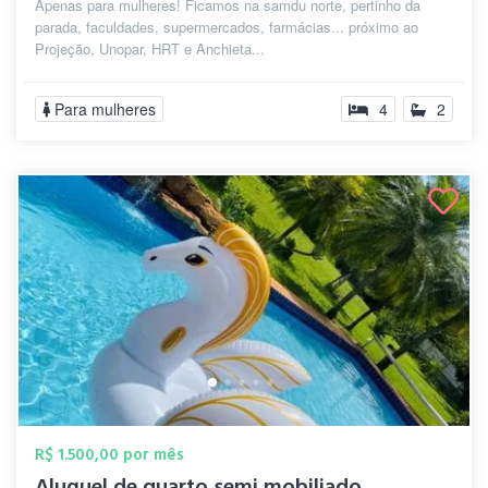
Apenas para mulheres! Ficamos na samdu norte, pertinho da
parada, faculdades, supermercados, farmácias... próximo ao
Projeção, Unopar, HRT e Anchieta...
Para mulheres
4
2
R$ 1.500,00 por mês
Aluguel de quarto semi mobiliado