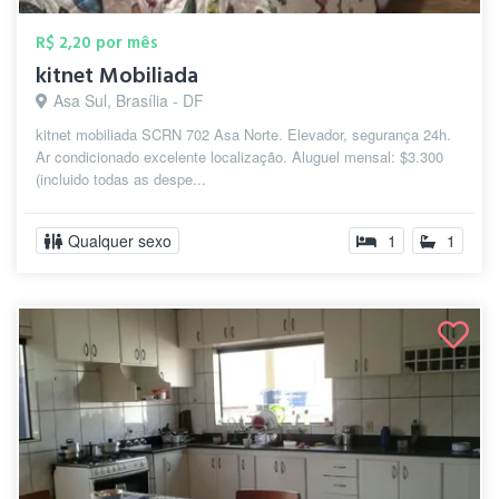
R$ 2,20 por mês
kitnet Mobiliada
Asa Sul, Brasília - DF
kitnet mobiliada SCRN 702 Asa Norte. Elevador, segurança 24h.
Ar condicionado excelente localização. Aluguel mensal: $3.300
(incluido todas as despe...
Qualquer sexo
1
1