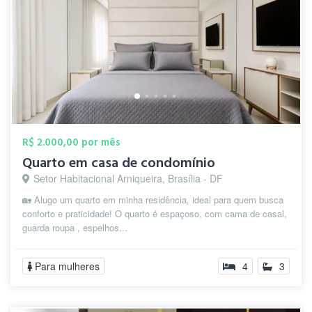
R$ 2.000,00 por mês
Quarto em casa de condomínio
Setor Habitacional Arniqueira, Brasília - DF
🏡 Alugo um quarto em minha residência, ideal para quem busca
conforto e praticidade! O quarto é espaçoso, com cama de casal,
guarda roupa , espelhos...
Para mulheres
4
3