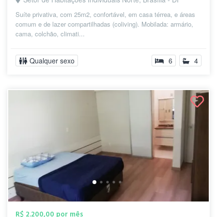
Suíte privativa, com 25m2, confortável, em casa térrea, e áreas
comum e de lazer compartilhadas (coliving). Mobilada: armário,
cama, colchão, climati...
Qualquer sexo
6
4
R$ 2.200,00 por mês