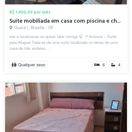
R$ 1.400,00 por mês
Suite mobiliada em casa com piscina e ch...
Guará I, Brasília - DF
leia a localizacao se quiser falar comigo 🤫 📍 Anúncio – Suíte
para Aluguel Trata-se de uma suíte localizada no térreo de uma
casa de três andares, ...
Qualquer sexo
6
4