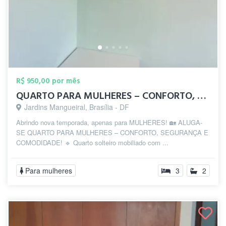
R$ 950,00 por mês
QUARTO PARA MULHERES – CONFORTO, SEGURAN...
Jardins Mangueiral, Brasília - DF
Abrindo nova temporada, apenas para MULHERES! 🏡 ALUGA-
SE QUARTO PARA MULHERES – CONFORTO, SEGURANÇA E
COMODIDADE! 🔹 Quarto solteiro mobiliado com ...
Para mulheres
3
2