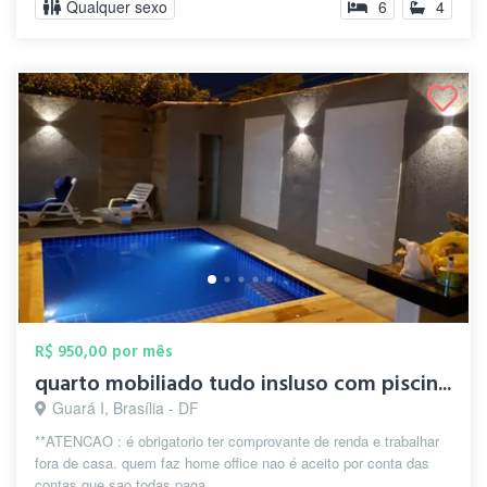
Qualquer sexo
6
4
R$ 950,00 por mês
quarto mobiliado tudo insluso com piscin...
Guará I, Brasília - DF
**ATENCAO : é obrigatorio ter comprovante de renda e trabalhar
fora de casa. quem faz home office nao é aceito por conta das
contas que sao todas paga...