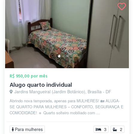
R$ 950,00 por mês
Alugo quarto individual
Jardins Mangueiral (Jardim Botânico), Brasília - DF
Abrindo nova temporada, apenas para MULHERES! 🏡 ALUGA-
SE QUARTO PARA MULHERES – CONFORTO, SEGURANÇA E
COMODIDADE! 🔹 Quarto solteiro mobiliado com ...
Para mulheres
3
2