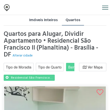
Imóveis Inteiros
Quartos
Quartos para Alugar, Dividir
Apartamento • Residencial São
Francisco II (Planaltina) - Brasília -
DF
Alterar cidade
Tipo de Moradia
Tipo de Quarto
Bairro / Região
Ver Mapa
Moradi
Residencial São Francisco...