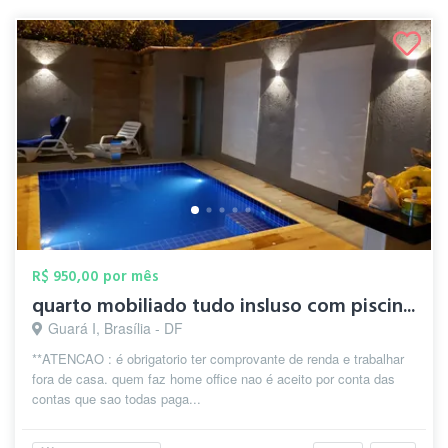
R$ 950,00 por mês
quarto mobiliado tudo insluso com piscin...
Guará I, Brasília - DF
**ATENCAO : é obrigatorio ter comprovante de renda e trabalhar
fora de casa. quem faz home office nao é aceito por conta das
contas que sao todas paga...