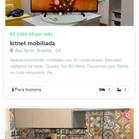
R$ 3.500,00 por mês
kitnet mobiliada
Asa Norte, Brasília - DF
Apartamento/kitnet, mobiliado,com Ar condicionado, Elevador,
vigilância 24 horas. Quadra 702 W3 Norte. Disponível para Diárias
ou curta temporada. Re...
Para homens
1
1