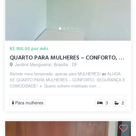
R$ 950,00 por mês
QUARTO PARA MULHERES – CONFORTO, SEGURAN...
Jardins Mangueiral, Brasília - DF
Abrindo nova temporada, apenas para MULHERES! 🏡 ALUGA-
SE QUARTO PARA MULHERES – CONFORTO, SEGURANÇA E
COMODIDADE! 🔹 Quarto solteiro mobiliado com ...
Para mulheres
3
2