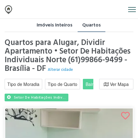
Imóveis Inteiros
Quartos
Quartos para Alugar, Dividir
Apartamento • Setor De Habitações
Individuais Norte (61)99866-9499 -
Brasília - DF
Alterar cidade
Tipo de Moradia
Tipo de Quarto
Bairro / Região
Ver Mapa
Moradi
Setor De Habitações Indiv...