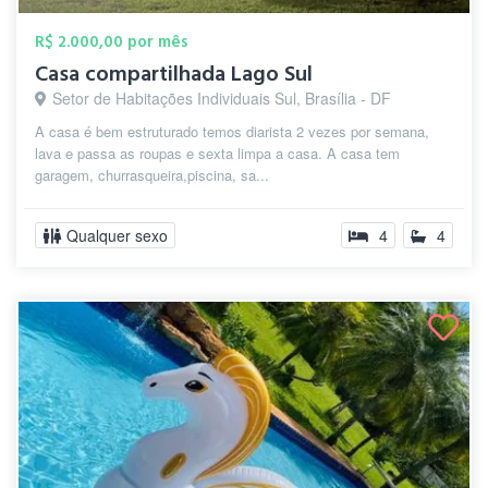
R$ 2.000,00 por mês
Casa compartilhada Lago Sul
Setor de Habitações Individuais Sul, Brasília - DF
A casa é bem estruturado temos diarista 2 vezes por semana,
lava e passa as roupas e sexta limpa a casa. A casa tem
garagem, churrasqueira,piscina, sa...
Qualquer sexo
4
4