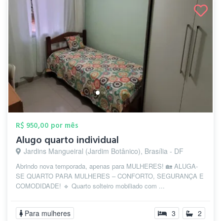
R$ 950,00 por mês
Alugo quarto individual
Jardins Mangueiral (Jardim Botânico), Brasília - DF
Abrindo nova temporada, apenas para MULHERES! 🏡 ALUGA-
SE QUARTO PARA MULHERES – CONFORTO, SEGURANÇA E
COMODIDADE! 🔹 Quarto solteiro mobiliado com ...
Para mulheres
3
2