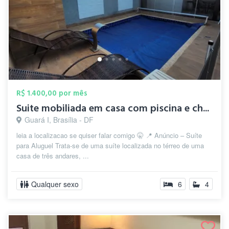
R$ 1.400,00 por mês
Suite mobiliada em casa com piscina e ch...
Guará I, Brasília - DF
leia a localizacao se quiser falar comigo 🤫 📍 Anúncio – Suíte
para Aluguel Trata-se de uma suíte localizada no térreo de uma
casa de três andares, ...
Qualquer sexo
6
4