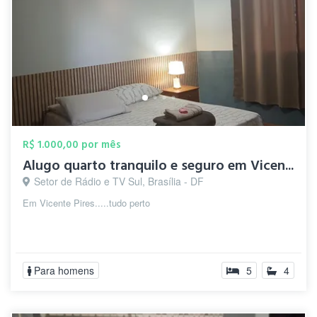
R$ 1.000,00 por mês
Alugo quarto tranquilo e seguro em Vicen...
Setor de Rádio e TV Sul, Brasília - DF
Em Vicente Pires.....tudo perto
Para homens
5
4