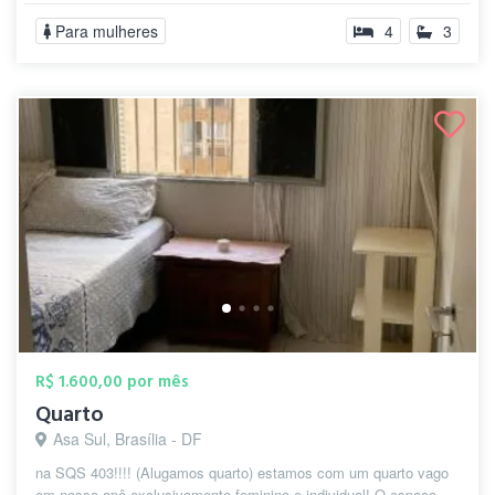
Para mulheres
4
3
R$ 1.600,00 por mês
Quarto
Asa Sul, Brasília - DF
na SQS 403!!!! (Alugamos quarto) estamos com um quarto vago
em nosso apê exclusivamente feminino e individual! O espaço