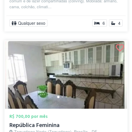
comum e de lazer compartilhadas (coliving). Mobilada: armário,
cama, colchão, climati...
Qualquer sexo
6
4
R$ 700,00 por mês
República Feminina
Taguatinga Norte (Taguatinga), Brasília - DF