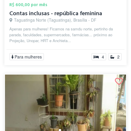
R$ 600,00 por mês
Contas inclusas - república feminina
Taguatinga Norte (Taguatinga), Brasília - DF
Apenas para mulheres! Ficamos na samdu norte, pertinho da
parada, faculdades, supermercados, farmácias... próximo ao
Projeção, Unopar, HRT e Anchieta...
Para mulheres
4
2