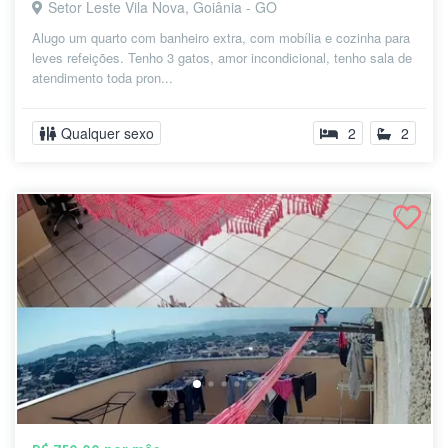
Setor Leste Vila Nova, Goiânia - GO
Alugo um quarto com banheiro extra, com mobília e cozinha para
leves refeições. Tenho 3 gatos, amor incondicional, tenho sala de
atendimento toda pron...
Qualquer sexo
2
2