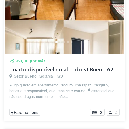
R$ 950,00 por mês
quarto disponível no alto do st Bueno 62...
Setor Bueno, Goiânia - GO
Alugo quarto em apartamento Procuro uma rapaz, tranquilo,
honesto e responsável, que trabalhe e estude. É essencial que
não use drogas nem fume — não...
Para homens
3
2