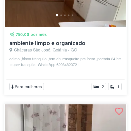
R$ 750,00 por mês
ambiente limpo e organizado
Chácaras São José, Goiânia - GO
calmo ,bloco tranquilo ,tem churrasqueira pra locar ,portaria 24 hrs
,super tranquilo. WhatsApp 62984823721
Para mulheres
2
1