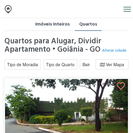
Imóveis Inteiros
Quartos
Quartos para Alugar, Dividir
Apartamento • Goiânia - GO
Alterar cidade
Tipo de Moradia
Tipo de Quarto
Bairro / Região
Ver Mapa
Moradi