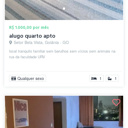
R$ 1.000,00 por mês
alugo quarto apto
Setor Bela Vista, Goiânia - GO
local tranquilo familiar sem barulhos sem vícios sem animais na
rua da faculdade URV
Qualquer sexo
1
1