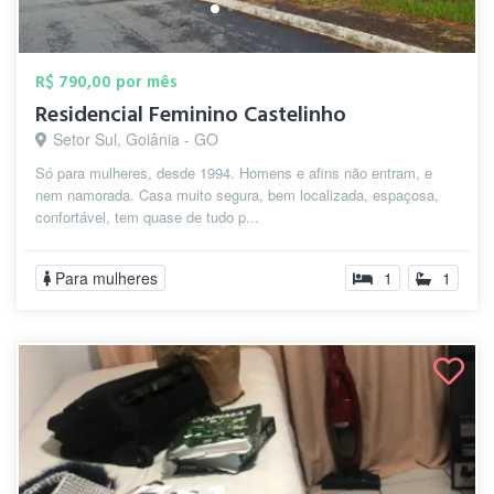
R$ 790,00 por mês
Residencial Feminino Castelinho
Setor Sul, Goiânia - GO
Só para mulheres, desde 1994. Homens e afins não entram, e
nem namorada. Casa muito segura, bem localizada, espaçosa,
confortável, tem quase de tudo p...
Para mulheres
1
1