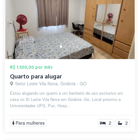
R$ 1.500,00 por mês
Quarto para alugar
Setor Leste Vila Nova, Goiânia - GO
Estou alugando um quarto e um banheiro de uso exclusivo em
casa no St Leste Vila Nova em Goiânia -Go. Local próximo a
Universidades UFG, Puc, Hosp...
Para mulheres
2
2