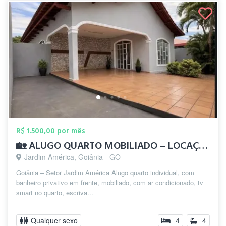
R$ 1.500,00 por mês
🏡 ALUGO QUARTO MOBILIADO – LOCAÇÃO MEN...
Jardim América, Goiânia - GO
Goiânia – Setor Jardim América Alugo quarto individual, com
banheiro privativo em frente, mobiliado, com ar condicionado, tv
smart no quarto, escriva...
Qualquer sexo
4
4