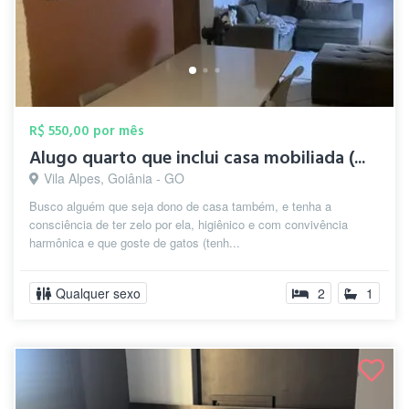
R$ 550,00 por mês
Alugo quarto que inclui casa mobiliada (...
Vila Alpes, Goiânia - GO
Busco alguém que seja dono de casa também, e tenha a
consciência de ter zelo por ela, higiênico e com convivência
harmônica e que goste de gatos (tenh...
Qualquer sexo
2
1