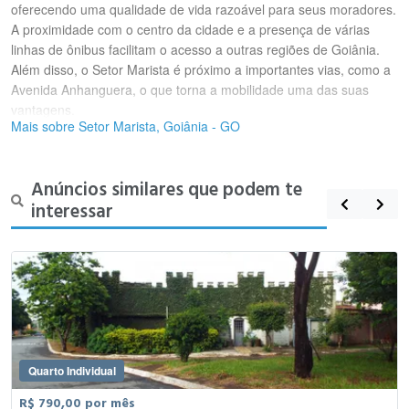
oferecendo uma qualidade de vida razoável para seus moradores.
A proximidade com o centro da cidade e a presença de várias
linhas de ônibus facilitam o acesso a outras regiões de Goiânia.
Além disso, o Setor Marista é próximo a importantes vias, como a
Avenida Anhanguera, o que torna a mobilidade uma das suas
vantagens.
Mais sobre Setor Marista, Goiânia - GO
Anúncios similares que podem te
interessar
Quarto Individual
R$ 790,00 por mês