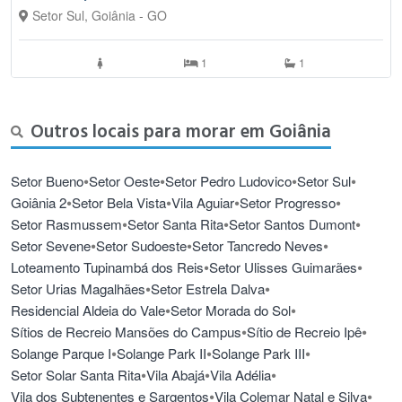
Setor Sul, Goiânia - GO
1
1
Outros locais para morar em Goiânia
•
•
•
•
Setor Bueno
Setor Oeste
Setor Pedro Ludovico
Setor Sul
•
•
•
•
Goiânia 2
Setor Bela Vista
Vila Aguiar
Setor Progresso
•
•
•
Setor Rasmussem
Setor Santa Rita
Setor Santos Dumont
•
•
•
Setor Sevene
Setor Sudoeste
Setor Tancredo Neves
•
•
Loteamento Tupinambá dos Reis
Setor Ulisses Guimarães
•
•
Setor Urias Magalhães
Setor Estrela Dalva
•
•
Residencial Aldeia do Vale
Setor Morada do Sol
•
•
Sítios de Recreio Mansões do Campus
Sítio de Recreio Ipê
•
•
•
Solange Parque I
Solange Park II
Solange Park III
•
•
•
Setor Solar Santa Rita
Vila Abajá
Vila Adélia
•
•
Vila dos Subtenentes e Sargentos
Vila Colemar Natal e Silva