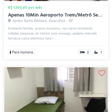
R$ 1.500,00 por mês
Apenas 10Min Aeroporto Trem/Metrô Sesc C...
Jardim Santa Bárbara, Guarulhos - SP
Ambiente familiar, acesso exclusivo, rua calma lembrando
cidades pequenas do interior, puro sossego, padaria mercado
farmácia caixa eletrônico feira l...
Para homens
2
1