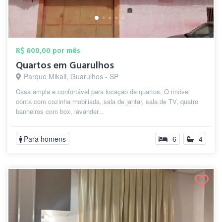
R$ 600,00 por mês
Quartos em Guarulhos
Parque Mikail, Guarulhos - SP
Casa ampla e confortável para locação de quartos. O imóvel
conta com cozinha mobiliada, sala de jantar, sala de TV, quatro
banheiros com box, lavander...
Para homens
6
4