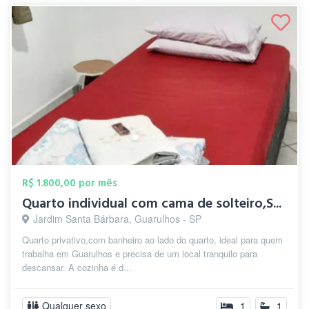
R$ 1.800,00 por mês
Quarto individual com cama de solteiro,S...
Jardim Santa Bárbara, Guarulhos - SP
Quarto privativo,com banheiro ao lado do quarto, ideal para quem
trabalha em Guarulhos e precisa de um local tranquilo para
descansar. A cozinha é d...
Qualquer sexo
1
1