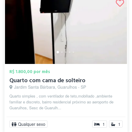
R$ 1.800,00 por mês
Quarto com cama de solteiro
Jardim Santa Bárbara, Guarulhos - SP
Quarto simples , com ventilador de teto,mobiliado ,ambiente
familiar e discreto, bairro residencial próximo ao aeroporto de
Guarulhos, Sesc de Guarulh...
Qualquer sexo
1
1