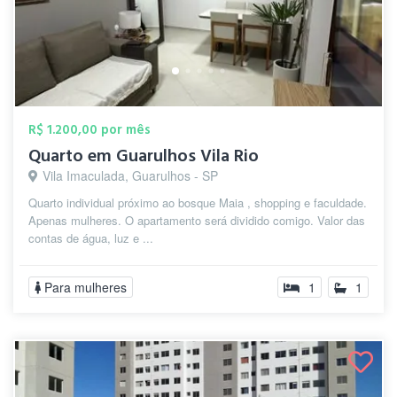
R$ 1.200,00 por mês
Quarto em Guarulhos Vila Rio
Vila Imaculada, Guarulhos - SP
Quarto individual próximo ao bosque Maia , shopping e faculdade.
Apenas mulheres. O apartamento será dividido comigo. Valor das
contas de água, luz e ...
Para mulheres
1
1