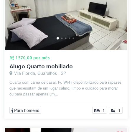
R$ 1.570,00 por mês
Alugo Quarto mobiliado
Vila Flórida, Guarulhos - SP
Quarto com cama de casal, tv, Wi-Fi disponibilizado para rapazes
que necessitam de um lugar calmo, limpo e cuidado para morar
ou para passar apenas um...
Para homens
1
1