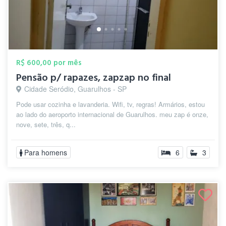
R$ 600,00 por mês
Pensão p/ rapazes, zapzap no final
Cidade Seródio, Guarulhos - SP
Pode usar cozinha e lavanderia. Wifi, tv, regras! Armários, estou
ao lado do aeroporto internacional de Guarulhos. meu zap é onze,
nove, sete, três, q...
Para homens
6
3