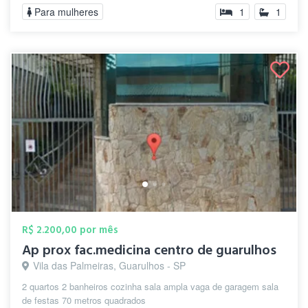
Para mulheres
1
1
R$ 2.200,00 por mês
Ap prox fac.medicina centro de guarulhos
Vila das Palmeiras, Guarulhos - SP
2 quartos 2 banheiros cozinha sala ampla vaga de garagem sala
de festas 70 metros quadrados