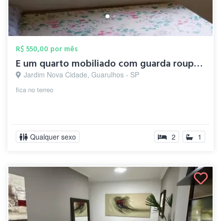
R$ 550,00 por mês
E um quarto mobiliado com guarda roupa e...
Jardim Nova Cidade, Guarulhos - SP
fica no terreo
Qualquer sexo
2
1