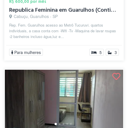
R$ 600,00 por mês
Republica Feminina em Guarulhos (Contine...
Cabuçu, Guarulhos - SP
Rep. Fem. Guarulhos acesso ao Metrô Tucuruvi. quartos
individuais, a casa conta com -Wifi -Tv -Maquina de lavar roupas
-2 banheiros incluso água,luz e...
Para mulheres
5
3