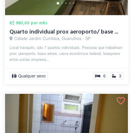
R$ 980,00 por mês
Quarto individual prox aeroporto/ base ...
Cidade Jardim Cumbica, Guarulhos - SP
Local tranquilo, são 7 quartos individuais. Pessoas que trabalham
próx (aeroporto, base aérea, caixa econômica federal, braspress
entre outras empresa...
Qualquer sexo
6
3