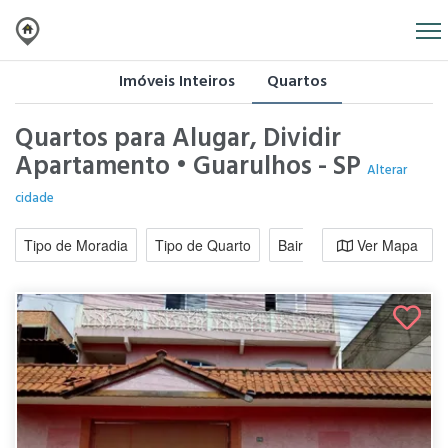
Imóveis Inteiros
Quartos
Quartos para Alugar, Dividir
Apartamento • Guarulhos - SP
Alterar
cidade
Tipo de Moradia
Tipo de Quarto
Bairro / Região
Ver Mapa
Moradi