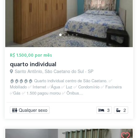
R$ 1.500,00 por mês
quarto individual
Santo Antônio, São Caetano do Sul - SP
🏠🏠🏠🏠🏠 Quarto individual centro de São Caetano. ✅
Mobiliado ✅ Internet ✅Água ✅ Luz ✅ Condomínio ✅ Faxineira
✅Gás ✅ 1.500 pagou morou ✅ Ônibus...
Qualquer sexo
3
2