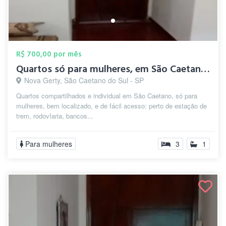
R$ 700,00 por mês
Quartos só para mulheres, em São Caetano...
Nova Gerty, São Caetano do Sul - SP
Quartos compartilhados e individual em São Caetano, só para
mulheres, bem localizado, e de fácil acesso: perto de estação de
trem, rodovIaria, bancos...
Para mulheres
3
1