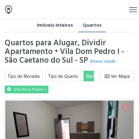
Imóveis Inteiros
Quartos
Quartos para Alugar, Dividir
Apartamento • Vila Dom Pedro I -
São Caetano do Sul - SP
Alterar cidade
Tipo de Moradia
Tipo de Quarto
Bairro / Região
Ver Mapa
Moradi
Vila Dom Pedro I