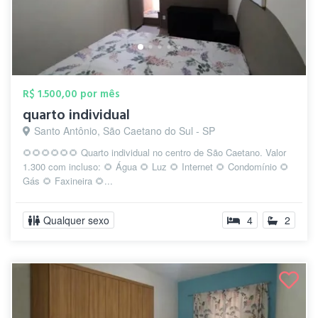
R$ 1.500,00 por mês
quarto individual
Santo Antônio, São Caetano do Sul - SP
🌻🌻🌻🌻🌻🌻 Quarto individual no centro de São Caetano. Valor
1.300 com incluso: 🌻 Água 🌻 Luz 🌻 Internet 🌻 Condomínio 🌻
Gás 🌻 Faxineira 🌻...
Qualquer sexo
4
2