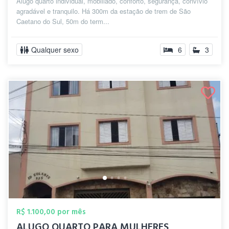
Alugo quarto individual, mobiliado, conforto, segurança, convívio
agradável e tranquilo. Há 300m da estação de trem de São
Caetano do Sul, 50m do term...
Qualquer sexo
6
3
R$ 1.100,00 por mês
ALUGO QUARTO PARA MULHERES