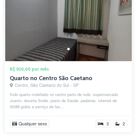
R$ 920,00 por mês
Quarto no Centro São Caetano
Centro, São Caetano do Sul - SP
lindo quarto mobiliado no centro perto de tudo. supermercado
Joanin. doceria Sodie. posto de Saúde. padarias. internet de
500M grátis e serviço de fax...
Qualquer sexo
3
2