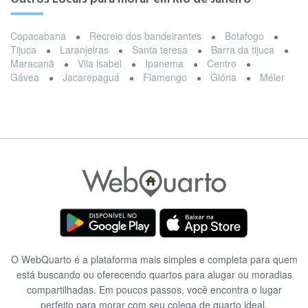
Copacabana
Recreio dos bandeirantes
Botafogo
Tijuca
Laranjeiras
Santa teresa
Barra da tijuca
Maracanã
Vila isabel
Ipanema
Centro
Gávea
Jacarepaguá
Flamengo
Glória
Méier
O WebQuarto é a plataforma mais simples e completa para quem
está buscando ou oferecendo quartos para alugar ou moradias
compartilhadas. Em poucos passos, você encontra o lugar
perfeito para morar com seu colega de quarto ideal.