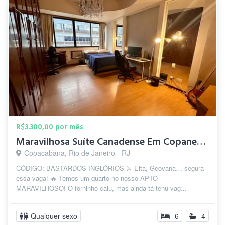
R$3.300,00 por mês
Maravilhosa Suíte Canadense Em Copanema
Copacabana, Rio de Janeiro - RJ
CÓDIGO: BASTARDOS INGLÓRIOS ⚔️ Eita, Geovana… segura
essa vaga! 🔥 Temos um quarto no nosso APTO
MARAVILHOSO! O forninho caiu, mas ainda tá tenu vag...
Qualquer sexo
6
4