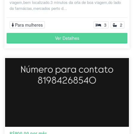
viagem,bem localizado.3 minutos da orla de boa viagem,do lado
da farmácias,mercados perto d...
Para mulheres
3
2
Ver Detalhes
R$800,00 por mês