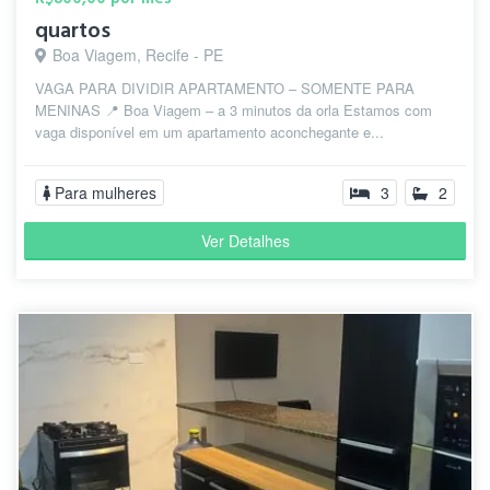
quartos
Boa Viagem, Recife - PE
VAGA PARA DIVIDIR APARTAMENTO – SOMENTE PARA
MENINAS 📍 Boa Viagem – a 3 minutos da orla Estamos com
vaga disponível em um apartamento aconchegante e...
Para mulheres
3
2
Ver Detalhes