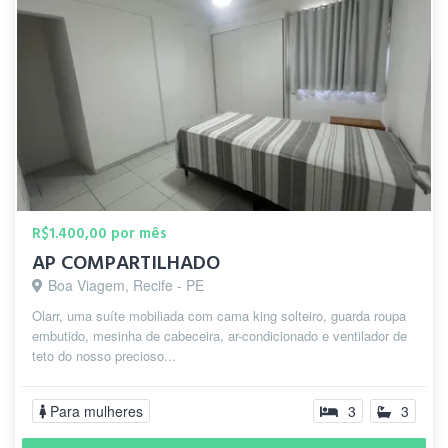
R$1.400,00 por mês
AP COMPARTILHADO
Boa Viagem, Recife - PE
Olarr, uma suíte mobiliada com cama king solteiro, guarda roupa
embutido, mesinha de cabeceira, ar-condicionado e ventilador de
teto do nosso precioso...
Para mulheres
3
3