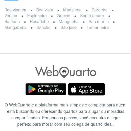
Boa viagem
Boa vista
Madalena
Cordeiro
Várzea
Espinheiro
Graças
Santo amaro
Santana
Rosarinho
Mangueira
San martin
Mangabeira
Sancho
São josé
Tamarineira
O WebQuarto é a plataforma mais simples e completa para quem
está buscando ou oferecendo quartos para alugar ou moradias
compartilhadas. Em poucos passos, você encontra o lugar
perfeito para morar com seu colega de quarto ideal.