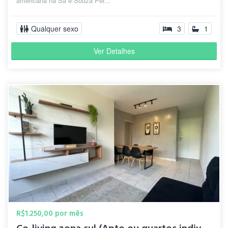
americana na Sá e Souza Per...
Qualquer sexo
3
1
Ver Detalhes
R$1.250,00 por mês