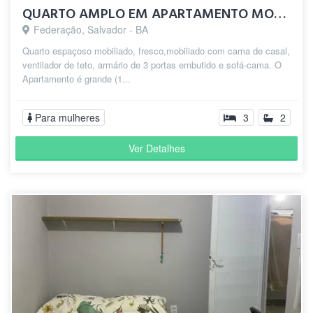
QUARTO AMPLO EM APARTAMENTO MOBILIADO
Federação, Salvador - BA
Quarto espaçoso mobiliado, fresco,mobiliado com cama de casal,
ventilador de teto, armário de 3 portas embutido e sofá-cama. O
Apartamento é grande (1...
Para mulheres
3
2
Ver Detalhes