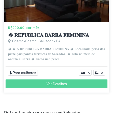
R$900,00 por mês
� 𝐑𝐄𝐏𝐔𝐁𝐋𝐈𝐂𝐀 𝐁𝐀𝐑𝐑𝐀 𝐅𝐄𝐌𝐈𝐍𝐈𝐍𝐀
Chame-Chame, Salvador - BA
� � 𝐀 𝐑𝐄𝐏𝐔𝐁𝐋𝐈𝐂𝐀 𝐁𝐀𝐑𝐑𝐀 𝐅𝐄𝐌𝐈𝐍𝐈𝐍𝐀 � 𝐋𝐨𝐜𝐚𝐥𝐢𝐳𝐚𝐝𝐚 𝐩𝐞𝐫𝐭𝐨 𝐝𝐨𝐬
𝐩𝐫𝐢𝐧𝐜𝐢𝐩𝐚𝐢𝐬 𝐩𝐨𝐧𝐭𝐨𝐬 𝐭𝐮𝐫𝐢𝐬𝐭𝐢𝐜𝐨𝐬 𝐝𝐞 𝐒𝐚𝐥𝐯𝐚𝐝𝐨𝐫. � 𝐄𝐬𝐭𝐚 𝐧𝐨 𝐦𝐞𝐢𝐨 𝐝𝐞
𝐨𝐧𝐝𝐢𝐧𝐚 𝐞 𝐁𝐚𝐫𝐫𝐚 � 𝐄𝐧𝐭𝐚𝐨 𝐧𝐚𝐨 𝐩𝐞𝐫𝐜𝐚...
Para mulheres
5
3
Ver Detalhes
Outros Locais para morar em Salvador