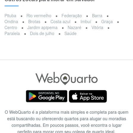
Pituba
Rio vermelho
Federação
Barra
Ondina
Brotas
Costa azul
Imbuí
Graça
Centro
Jardim apipema
Nazaré
Vitória
Paralela
Dois de julho
Saúde
O WebQuarto é a plataforma mais simples e completa para quem
está buscando ou oferecendo quartos para alugar ou moradias
compartilhadas. Em poucos passos, você encontra o lugar
perfeito para morar com seu colega de quarto ideal.