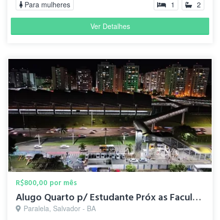
Para mulheres
1
2
Ver Detalhes
R$800,00 por mês
Alugo Quarto p/ Estudante Próx as Faculdades
Paralela, Salvador - BA