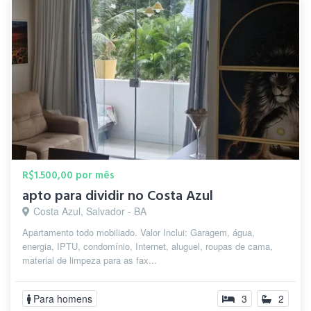
R$1.500,00 por mês
apto para dividir no Costa Azul
Costa Azul, Salvador - BA
Apartamento todo mobiliado. Valor Inclui: Garagem, água,
energia, IPTU, condomínio, Internet, aluguel, roupas de cama,
material de limpeza para as fax...
Para homens
3
2