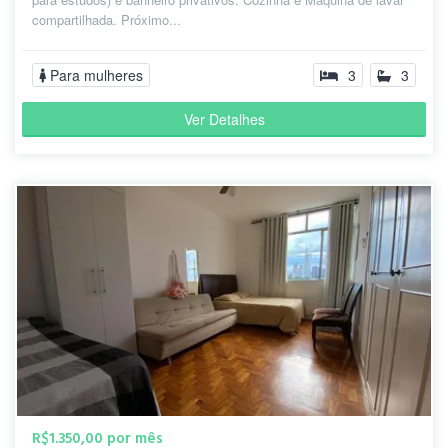
compartilhada. Próximo...
Para mulheres
3
3
Ver Detalhes
R$1.350,00 por mês