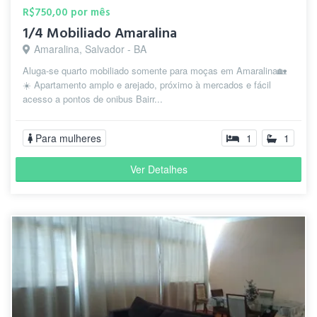
R$750,00 por mês
1/4 Mobiliado Amaralina
Amaralina, Salvador - BA
Aluga-se quarto mobiliado somente para moças em Amaralina🏡
☀️ Apartamento amplo e arejado, próximo à mercados e fácil
acesso a pontos de onibus Bairr...
Para mulheres
1
1
Ver Detalhes