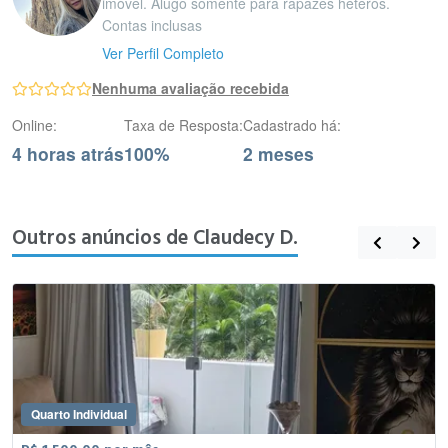
imóvel. Alugo somente para rapazes heteros.
Contas inclusas
Ver Perfil Completo
Nenhuma avaliação recebida
Online:
Taxa de Resposta:
Cadastrado há:
4 horas atrás
100%
2 meses
Outros anúncios de Claudecy D.
Quarto Individual