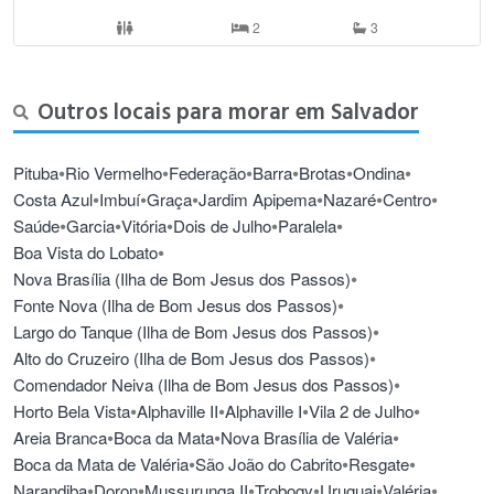
2
3
Outros locais para morar em Salvador
•
•
•
•
•
•
Pituba
Rio Vermelho
Federação
Barra
Brotas
Ondina
•
•
•
•
•
•
Costa Azul
Imbuí
Graça
Jardim Apipema
Nazaré
Centro
•
•
•
•
•
Saúde
Garcia
Vitória
Dois de Julho
Paralela
•
Boa Vista do Lobato
•
Nova Brasília (Ilha de Bom Jesus dos Passos)
•
Fonte Nova (Ilha de Bom Jesus dos Passos)
•
Largo do Tanque (Ilha de Bom Jesus dos Passos)
•
Alto do Cruzeiro (Ilha de Bom Jesus dos Passos)
•
Comendador Neiva (Ilha de Bom Jesus dos Passos)
•
•
•
•
Horto Bela Vista
Alphaville II
Alphaville I
Vila 2 de Julho
•
•
•
Areia Branca
Boca da Mata
Nova Brasília de Valéria
•
•
•
Boca da Mata de Valéria
São João do Cabrito
Resgate
•
•
•
•
•
•
Narandiba
Doron
Mussurunga II
Trobogy
Uruguai
Valéria