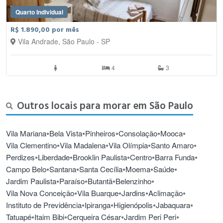
Quarto Individual
R$ 1.890,00 por mês
Vila Andrade, São Paulo - SP
4
3
Outros locais para morar em São Paulo
•
•
•
•
•
Vila Mariana
Bela Vista
Pinheiros
Consolação
Mooca
•
•
•
•
Vila Clementino
Vila Madalena
Vila Olímpia
Santo Amaro
•
•
•
•
•
Perdizes
Liberdade
Brooklin Paulista
Centro
Barra Funda
•
•
•
•
•
Campo Belo
Santana
Santa Cecília
Moema
Saúde
•
•
•
•
Jardim Paulista
Paraíso
Butantã
Belenzinho
•
•
•
•
Vila Nova Conceição
Vila Buarque
Jardins
Aclimação
•
•
•
•
Instituto de Previdência
Ipiranga
Higienópolis
Jabaquara
•
•
•
•
Tatuapé
Itaim Bibi
Cerqueira César
Jardim Peri Peri