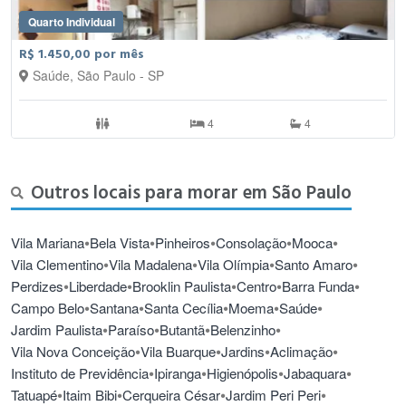
Quarto Individual
R$ 1.450,00 por mês
Saúde, São Paulo - SP
4
4
Outros locais para morar em São Paulo
•
•
•
•
•
Vila Mariana
Bela Vista
Pinheiros
Consolação
Mooca
•
•
•
•
Vila Clementino
Vila Madalena
Vila Olímpia
Santo Amaro
•
•
•
•
•
Perdizes
Liberdade
Brooklin Paulista
Centro
Barra Funda
•
•
•
•
•
Campo Belo
Santana
Santa Cecília
Moema
Saúde
•
•
•
•
Jardim Paulista
Paraíso
Butantã
Belenzinho
•
•
•
•
Vila Nova Conceição
Vila Buarque
Jardins
Aclimação
•
•
•
•
Instituto de Previdência
Ipiranga
Higienópolis
Jabaquara
•
•
•
•
Tatuapé
Itaim Bibi
Cerqueira César
Jardim Peri Peri