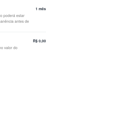
1 mês
io poderá estar
manência antes de
R$ 0,00
no valor do