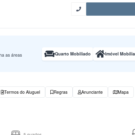
Quarto Mobiliado
Imóvel Mobili
lha as áreas
Termos do Aluguel
Regras
Anunciante
Mapa
5 quartos