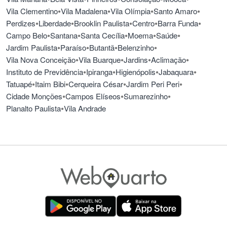
•
•
•
•
Vila Clementino
Vila Madalena
Vila Olímpia
Santo Amaro
•
•
•
•
•
Perdizes
Liberdade
Brooklin Paulista
Centro
Barra Funda
•
•
•
•
•
Campo Belo
Santana
Santa Cecília
Moema
Saúde
•
•
•
•
Jardim Paulista
Paraíso
Butantã
Belenzinho
•
•
•
•
Vila Nova Conceição
Vila Buarque
Jardins
Aclimação
•
•
•
•
Instituto de Previdência
Ipiranga
Higienópolis
Jabaquara
•
•
•
•
Tatuapé
Itaim Bibi
Cerqueira César
Jardim Peri Peri
•
•
•
Cidade Monções
Campos Elíseos
Sumarezinho
•
Planalto Paulista
Vila Andrade