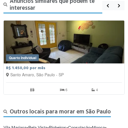
Anúncios similares que podem te
interessar
Quarto Individual
R$ 1.450,00 por mês
Santo Amaro, São Paulo - SP
6
4
Outros locais para morar em São Paulo
•
•
•
•
•
Vila Mariana
Bela Vista
Pinheiros
Consolação
Mooca