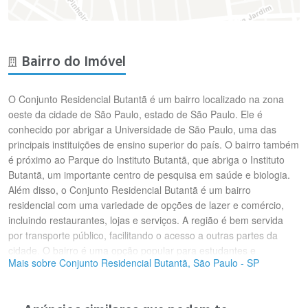
Bairro do Imóvel
O Conjunto Residencial Butantã é um bairro localizado na zona
oeste da cidade de São Paulo, estado de São Paulo. Ele é
conhecido por abrigar a Universidade de São Paulo, uma das
principais instituições de ensino superior do país. O bairro também
é próximo ao Parque do Instituto Butantã, que abriga o Instituto
Butantã, um importante centro de pesquisa em saúde e biologia.
Além disso, o Conjunto Residencial Butantã é um bairro
residencial com uma variedade de opções de lazer e comércio,
incluindo restaurantes, lojas e serviços. A região é bem servida
por transporte público, facilitando o acesso a outras partes da
cidade. O bairro é uma opção popular para estudantes e
Mais sobre Conjunto Residencial Butantã, São Paulo - SP
profissionais que buscam uma localização conveniente e segura.