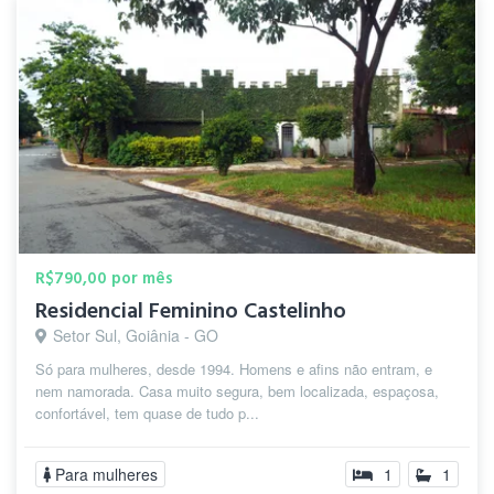
R$790,00 por mês
Residencial Feminino Castelinho
Setor Sul, Goiânia - GO
Só para mulheres, desde 1994. Homens e afins não entram, e
nem namorada. Casa muito segura, bem localizada, espaçosa,
confortável, tem quase de tudo p...
Para mulheres
1
1