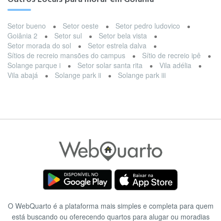
Setor bueno
Setor oeste
Setor pedro ludovico
Goiânia 2
Setor sul
Setor bela vista
Setor morada do sol
Setor estrela dalva
Sítios de recreio mansões do campus
Sítio de recreio ipê
Solange parque i
Setor solar santa rita
Vila adélia
Vila abajá
Solange park ii
Solange park iii
O WebQuarto é a plataforma mais simples e completa para quem
está buscando ou oferecendo quartos para alugar ou moradias