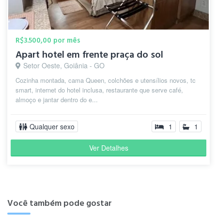
R$3.500,00 por mês
Apart hotel em frente praça do sol
Setor Oeste, Goiânia - GO
Cozinha montada, cama Queen, colchões e utensílios novos, tc
smart, internet do hotel inclusa, restaurante que serve café,
almoço e jantar dentro do e...
Qualquer sexo
1
1
Ver Detalhes
Você também pode gostar