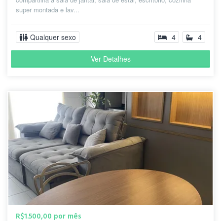
super montada e lav...
Qualquer sexo
4
4
Ver Detalhes
R$1.500,00 por mês