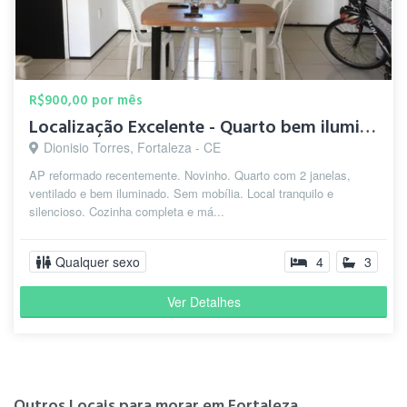
R$900,00 por mês
Localização Excelente - Quarto bem iluminado e ventilado
Dionisio Torres, Fortaleza - CE
AP reformado recentemente. Novinho. Quarto com 2 janelas,
ventilado e bem iluminado. Sem mobília. Local tranquilo e
silencioso. Cozinha completa e má...
Qualquer sexo
4
3
Ver Detalhes
Outros Locais para morar em Fortaleza