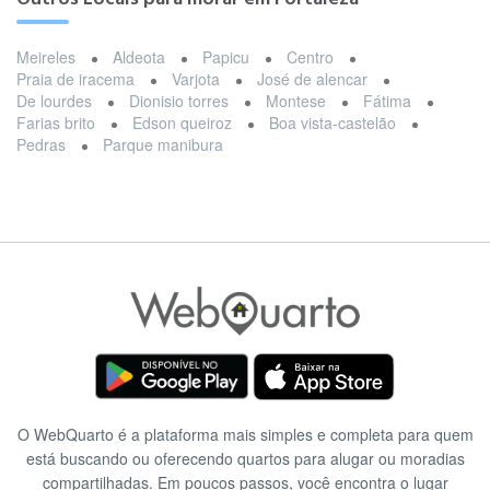
Meireles
Aldeota
Papicu
Centro
Praia de iracema
Varjota
José de alencar
De lourdes
Dionisio torres
Montese
Fátima
Farias brito
Edson queiroz
Boa vista-castelão
Pedras
Parque manibura
O WebQuarto é a plataforma mais simples e completa para quem
está buscando ou oferecendo quartos para alugar ou moradias
compartilhadas. Em poucos passos, você encontra o lugar