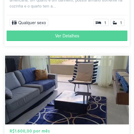
cozinha e o quarto tem a...
Qualquer sexo
1
1
Ver Detalhes
R$1.600,00 por mês