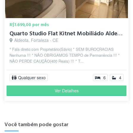
R$1.699,00 por mês
Quarto Studio Flat Kitnet Mobiliádo Aldeota Meireles
Aldeota, Fortaleza - CE
* Fala direto com Proprietário(Sávio) * SEM BUROCRACIAS
Nenhuma !!! * NÃO OBRIGAMOS TEMPO de Permanência !!! *
NÃO PERDE CAUÇÃO(400 Reais) !!! * T...
Qualquer sexo
6
4
Ver Detalhes
Você também pode gostar