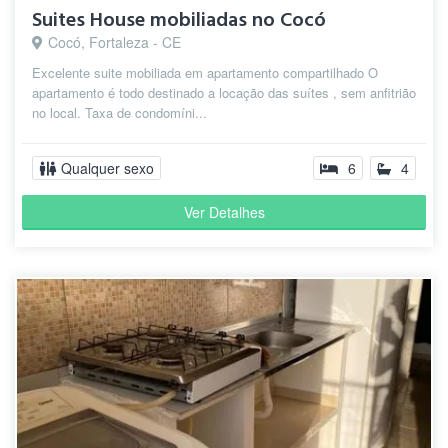
Suites House mobiliadas no Cocó
Cocó, Fortaleza - CE
Excelente suite mobiliada em apartamento compartilhado O
apartamento é todo destinado a locação das suítes , sem anfitrião
no local. Taxa de condomíni...
Qualquer sexo
6
4
Ver Detalhes