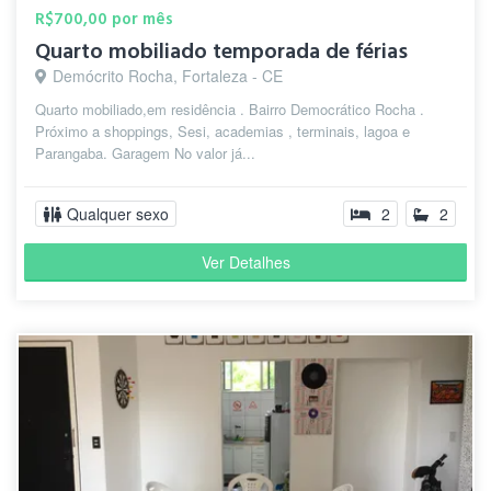
R$700,00 por mês
Quarto mobiliado temporada de férias
Demócrito Rocha, Fortaleza - CE
Quarto mobiliado,em residência . Bairro Democrático Rocha .
Próximo a shoppings, Sesi, academias , terminais, lagoa e
Parangaba. Garagem No valor já...
Qualquer sexo
2
2
Ver Detalhes