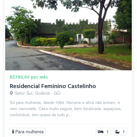
R$790,00 por mês
Residencial Feminino Castelinho
Setor Sul, Goiânia - GO
Só para mulheres, desde 1994. Homens e afins não entram, e
nem namorada. Casa muito segura, bem localizada, espaçosa,
confortável, tem quase de tudo p...
Para mulheres
1
1