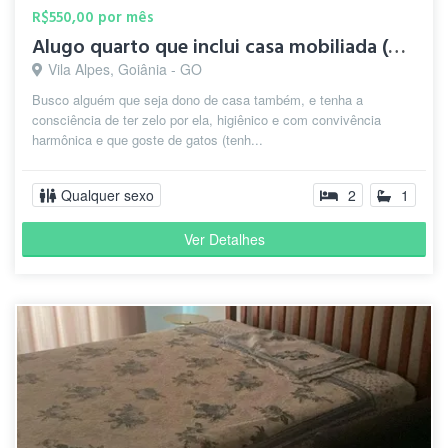
R$550,00 por mês
Alugo quarto que inclui casa mobiliada (melhor $ na região)
Vila Alpes, Goiânia - GO
Busco alguém que seja dono de casa também, e tenha a
consciência de ter zelo por ela, higiênico e com convivência
harmônica e que goste de gatos (tenh...
Qualquer sexo
2
1
Ver Detalhes