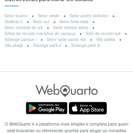
Setor bueno
Setor oeste
Setor pedro ludovico
Goiânia 2
Setor sul
Setor bela vista
Setor morada do sol
Setor estrela dalva
Sítios de recreio mansões do campus
Sítio de recreio ipê
Solange parque i
Setor solar santa rita
Vila adélia
Vila abajá
Solange park ii
Solange park iii
O WebQuarto é a plataforma mais simples e completa para quem
está buscando ou oferecendo quartos para alugar ou moradias