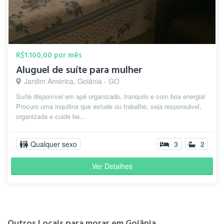
R$1.100,00 por mês
Aluguel de suíte para mulher
Jardim América, Goiânia - GO
Suíte disponível em apê organizado, tranquilo e com boa energia!
Procuro uma inquilina que estude ou trabalhe, seja responsável,
organizada e cuide be...
Qualquer sexo
3
2
Ver Detalhes
Outros Locais para morar em Goiânia