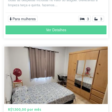
limpeza terça e quinta. fazemos...
Para mulheres
3
3
Ver Detalhes
R$1.500,00 por mês