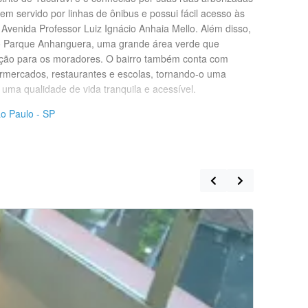
bem servido por linhas de ônibus e possui fácil acesso às
 Avenida Professor Luiz Ignácio Anhaia Mello. Além disso,
o Parque Anhanguera, uma grande área verde que
ação para os moradores. O bairro também conta com
rmercados, restaurantes e escolas, tornando-o uma
uma qualidade de vida tranquila e acessível.
o Paulo - SP
Quarto Co