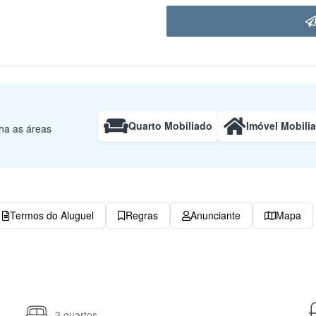
Quarto Mobiliado
Imóvel Mobili
lha as áreas
Termos do Aluguel
Regras
Anunciante
Mapa
3 quartos