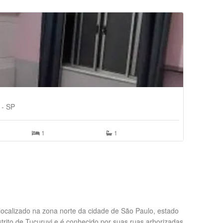
 - SP
1
1
localizado na zona norte da cidade de São Paulo, estado
strito de Tucuruvi e é conhecido por suas ruas arborizadas