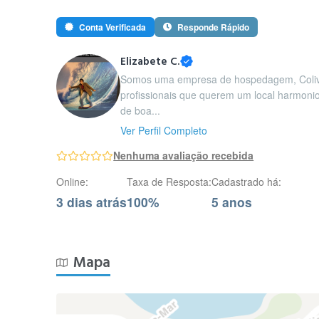
Conta Verificada
Responde Rápido
Elizabete C.
Somos uma empresa de hospedagem, Colivi
profissionais que querem um local harmonio
de boa...
Ver Perfil Completo
Nenhuma avaliação recebida
Online:
Taxa de Resposta:
Cadastrado há:
3 dias atrás
100%
5 anos
Mapa