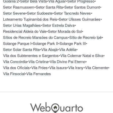
•
•
•
•
Goiânia 2
Setor Bela Vista
Vila Aguiar
Setor Progresso
•
•
•
Setor Rasmussem
Setor Santa Rita
Setor Santos Dumont
•
•
•
Setor Sevene
Setor Sudoeste
Setor Tancredo Neves
•
•
Loteamento Tupinambá dos Reis
Setor Ulisses Guimarães
•
•
Setor Urias Magalhães
Setor Estrela Dalva
•
•
Residencial Aldeia do Vale
Setor Morada do Sol
•
•
Sítios de Recreio Mansões do Campus
Sítio de Recreio Ipê
•
•
•
Solange Parque I
Solange Park II
Solange Park III
•
•
•
Setor Solar Santa Rita
Vila Abajá
Vila Adélia
•
•
Vila dos Subtenentes e Sargentos
Vila Colemar Natal e Silva
•
•
•
Vila Concórdia
Vila Cristina
Vila Divino Pai Eterno
•
•
•
•
•
Vila dos Oficiais
Vila Fróes
Vila Isaura
Vila Irany
Vila Clemente
•
Vila Finsocial
Vila Fernandes