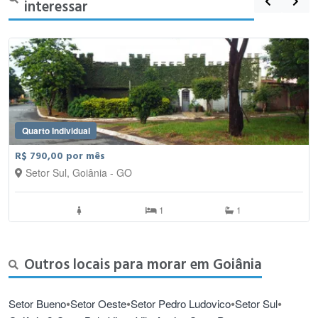
interessar
Quarto Individual
R$ 790,00 por mês
Setor Sul, Goiânia - GO
1
1
Outros locais para morar em Goiânia
•
•
•
•
Setor Bueno
Setor Oeste
Setor Pedro Ludovico
Setor Sul