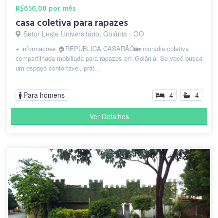
R$650,00 por mês
casa coletiva para rapazes
Setor Leste Universitário, Goiânia - GO
+ informações 🏠REPÚBLICA CASARÃO🏡 moradia coletiva
compartilhada mobiliada para rapazes em Goiânia. Se você busca
um espaço confortável, prát...
Para homens
4
4
Ver Detalhes