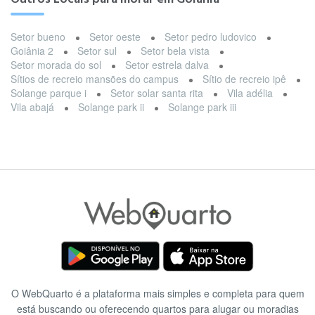
Setor bueno
Setor oeste
Setor pedro ludovico
Goiânia 2
Setor sul
Setor bela vista
Setor morada do sol
Setor estrela dalva
Sítios de recreio mansões do campus
Sítio de recreio ipê
Solange parque i
Setor solar santa rita
Vila adélia
Vila abajá
Solange park ii
Solange park iii
O WebQuarto é a plataforma mais simples e completa para quem
está buscando ou oferecendo quartos para alugar ou moradias