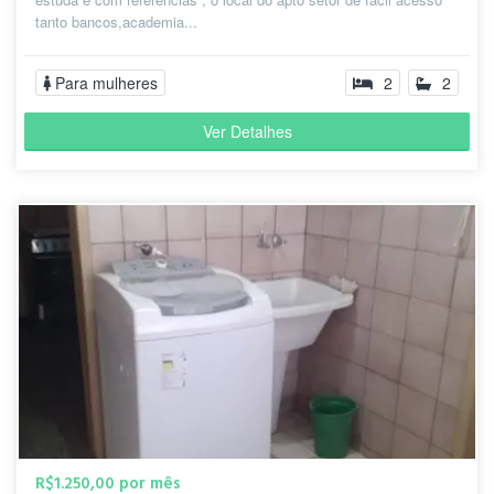
tanto bancos,academia...
Para mulheres
2
2
Ver Detalhes
R$1.250,00 por mês