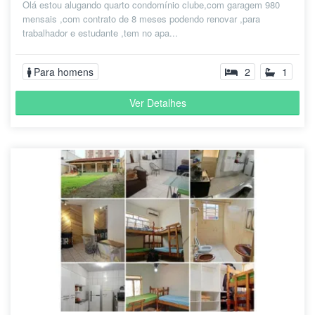
Olá estou alugando quarto condomínio clube,com garagem 980
mensais ,com contrato de 8 meses podendo renovar ,para
trabalhador e estudante ,tem no apa...
Para homens
2
1
Ver Detalhes