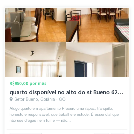
R$950,00 por mês
quarto disponível no alto do st Bueno 62983206802
Setor Bueno, Goiânia - GO
Alugo quarto em apartamento Procuro uma rapaz, tranquilo,
honesto e responsável, que trabalhe e estude. É essencial que
não use drogas nem fume — não...