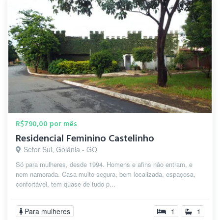
R$790,00 por mês
Residencial Feminino Castelinho
Setor Sul, Goiânia - GO
Só para mulheres, desde 1994. Homens e afins não entram, e
nem namorada. Casa muito segura, bem localizada, espaçosa,
confortável, tem quase de tudo p...
Para mulheres
1
1