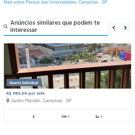
Mais sobre Parque das Universidades, Campinas - SP
necessidades da comunidade universitária.
Anúncios similares que podem te
interessar
Quarto Individual
R$ 980,00 por mês
Jardim Planalto, Campinas - SP
6
4