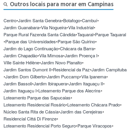
Outros locais para morar em Campinas
•
•
•
•
Centro
Jardim Santa Genebra
Botafogo
Cambuí
•
•
•
Jardim Guanabara
Vila Nogueira
Vila Industrial
•
•
Parque Rural Fazenda Santa Cândida
Taquaral
Parque Taquaral
•
•
•
Parque das Universidades
Parque São Quirino
•
•
Jardim do Lago Continuação
Chácara da Barra
•
•
•
Jardim Chapadão
Vila Mimosa
Jardim Proença I
•
•
Ville Sainte Hélène
Jardim Novo Planalto
•
•
Jardim Santos Dumont II
Residencial da Paz
Jardim Campituba
•
•
•
•
Jardim Dom Gilberto
Jardim Puccamp
Vila Ipanema
•
•
•
Jardim Bassoli
Jardim Ibirapuera
Jardim Itaguaçu II
•
•
Jardim Itaguaçu I
Loteamento Parque dos Alecrins
•
Loteamento Parque das Sapucaias
•
•
Loteamento Residencial Rosário
Loteamento Chácara Prado
•
•
Núcleo Santa Rita de Cássia
Jardim das Cerejeiras
•
Residencial Cittá Di Firenze
•
•
Loteamento Residencial Porto Seguro
Parque Viracopos