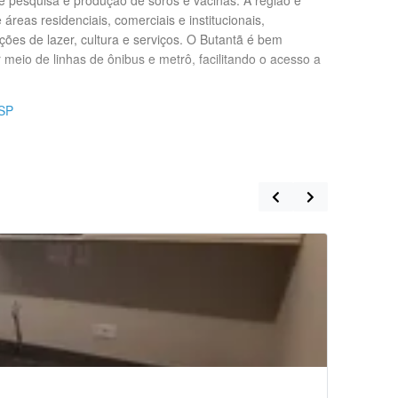
 pesquisa e produção de soros e vacinas. A região é
áreas residenciais, comerciais e institucionais,
es de lazer, cultura e serviços. O Butantã é bem
 meio de linhas de ônibus e metrô, facilitando o acesso a
 SP
Quarto Ind
R$ 1.250,