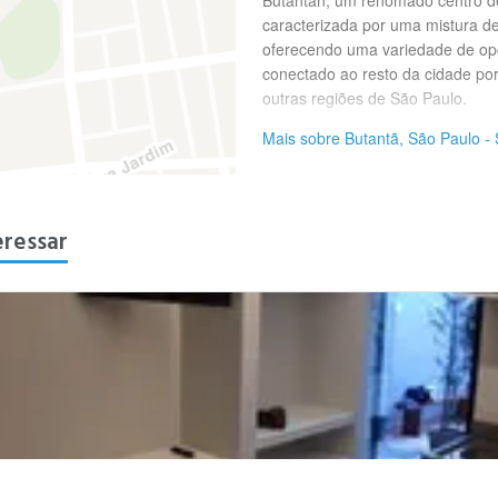
Butantan, um renomado centro de
caracterizada por uma mistura de 
oferecendo uma variedade de opçõ
conectado ao resto da cidade por
outras regiões de São Paulo.
Mais sobre Butantã, São Paulo -
eressar