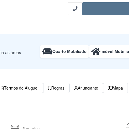
Quarto Mobiliado
Imóvel Mobili
lha as áreas
Termos do Aluguel
Regras
Anunciante
Mapa
5 quartos