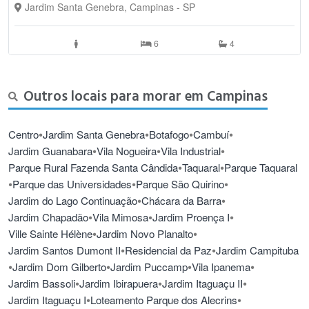
Jardim Santa Genebra, Campinas - SP
6
4
Outros locais para morar em Campinas
•
•
•
•
Centro
Jardim Santa Genebra
Botafogo
Cambuí
•
•
•
Jardim Guanabara
Vila Nogueira
Vila Industrial
•
•
Parque Rural Fazenda Santa Cândida
Taquaral
Parque Taquaral
•
•
•
Parque das Universidades
Parque São Quirino
•
•
Jardim do Lago Continuação
Chácara da Barra
•
•
•
Jardim Chapadão
Vila Mimosa
Jardim Proença I
•
•
Ville Sainte Hélène
Jardim Novo Planalto
•
•
Jardim Santos Dumont II
Residencial da Paz
Jardim Campituba
•
•
•
•
Jardim Dom Gilberto
Jardim Puccamp
Vila Ipanema
•
•
•
Jardim Bassoli
Jardim Ibirapuera
Jardim Itaguaçu II
•
•
Jardim Itaguaçu I
Loteamento Parque dos Alecrins