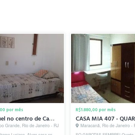
00 por mês
R$1.880,00 por mês
Aluguel no centro de Campo Grande SÓ PRA MULHERES
o Grande, Rio de Janeiro - RJ
Maracanã, Rio de Janeiro - 
chamo Luciana. Alugo casa no
SO GAROTAS SEMPRE! Quarto