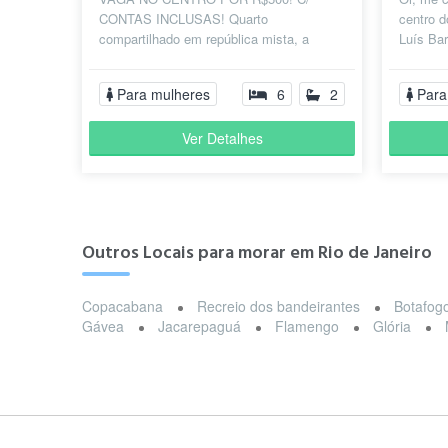
CONTAS INCLUSAS! Quarto
centro d
compartilhado em república mista, a
Luís Bar
Disney! com as contas inclusas, exceto o
principa
gás que da 15 reais...
Para mulheres
6
2
Para
Ver Detalhes
Outros Locais para morar em Rio de Janeiro
Copacabana
Recreio dos bandeirantes
Botafog
Gávea
Jacarepaguá
Flamengo
Glória