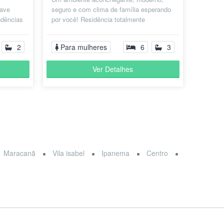
have
seguro e com clima de família esperando
ndências
por você! Residência totalmente
ra. Perto
mobiliada, monitorada 24 horas e pensada
pa...
2
Para mulheres
6
3
Ver Detalhes
Maracanã
Vila isabel
Ipanema
Centro