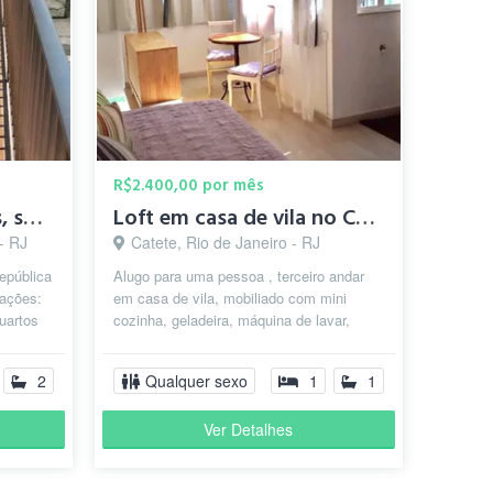
R$2.400,00 por mês
Vagas Compartilhadas, sem Contrato e sem Caução à 700,00 Mês
Loft em casa de vila no Catete
 - RJ
Catete, Rio de Janeiro - RJ
pública
Alugo para uma pessoa , terceiro andar
dações:
em casa de vila, mobiliado com mini
artos
cozinha, geladeira, máquina de lavar,
..
banheiro e varanda com chuveiro Tota...
2
Qualquer sexo
1
1
Ver Detalhes