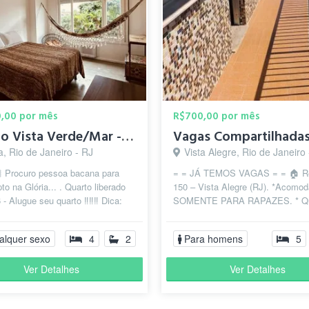
0,00 por mês
R$700,00 por mês
Quarto Vista Verde/Mar - Be No Glória - Residencial Coliving
a, Rio de Janeiro - RJ
Vista Alegre, Rio de Janeiro
 Procuro pessoa bacana para
= = JÁ TEMOS VAGAS = = 🏠 Re
pto na Glória... . Quarto liberado
150 – Vista Alegre (RJ). *Acomo
 - Alugue seu quarto ‼️‼️‼️ Dica:
SOMENTE PARA RAPAZES. * Qu
quartos alugam mui...
compartilhados para **2 pessoas.
alquer sexo
4
2
Para homens
5
Ver Detalhes
Ver Detalhes