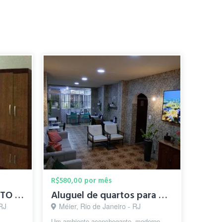
R$580,00 por mês
CASA MIA 407 - QUARTO INDIVIDUAL3
Aluguel de quartos para moças no Méier
RJ
Méier, Rio de Janeiro - RJ
Um ambiente aconchegante, moderno,