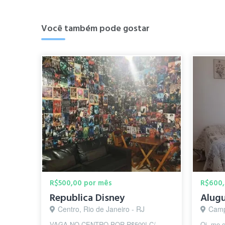
Você também pode gostar
R$500,00 por mês
R$600,
Republica Disney
Centro, Rio de Janeiro - RJ
Camp
VAGA NO CENTRO POR R$500! C/
Oi, me 