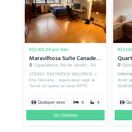
R$3.300,00 por mês
R$3.25
Maravilhosa Suíte Canadense Em Copanema
Copacabana, Rio de Janeiro - RJ
Glóri
CÓDIGO: BASTARDOS INGLÓRIOS ⚔️
👫🏽👫
Eita, Geovana… segura essa vaga! 🔥
dividir a
Temos um quarto no nosso APTO
23/06/26
MARAVILHOSO! O forninho caiu, mas
nossos 
ainda tá tenu vag...
Qualquer sexo
6
4
Qu
Ver Detalhes