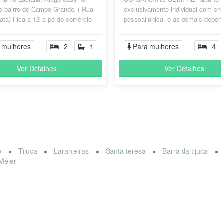
o bairro de Campo Grande. ( Rua
exclusivamente individual com c
ata) Fica a 12' a pé do comércio
pessoal única, e as demais depe
l E vários comercios n...
de uso compartilhado com faxinei
Metro...
 mulheres
2
1
Para mulheres
4
Ver Detalhes
Ver Detalhes
o
Tijuca
Laranjeiras
Santa teresa
Barra da tijuca
Méier