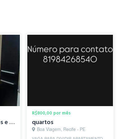
R$800,00 por mês
quarto para estudantes e trabalhe
quartos
Boa Viagem, Recife - PE
VAGA PARA DIVIDIR APARTAMENTO –