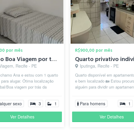
00 por mês
R$900,00 por mês
Quarto Boa Viagem por tras da escola americana)
Quarto privativo indiv
Viagem, Recife - PE
Iputinga, Recife - PE
 chamo Ana e estou com 1 quarto
Quarto disponível em apartament
para alugar. Ótima localização
e bem localizado 🏡 Estou procur
bal/Boa viagem por trás da
alguém para dividir um apartamen
americana na Sá e Souza Per...
aproximadamente 80 m², com um
ambie...
alquer sexo
3
1
Para homens
1
Ver Detalhes
Ver Detalhes