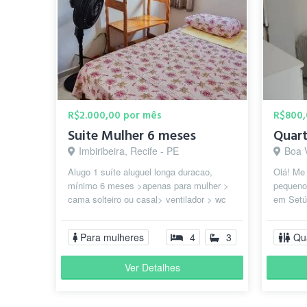
R$2.000,00 por mês
R$800,
Suite Mulher 6 meses
Imbiribeira, Recife - PE
Boa 
Alugo 1 suíte aluguel longa duracao,
Olá! Me
mínimo 6 meses >apenas para mulher >
pequeno 
cama solteiro ou casal> ventilador > wc
em Setú
privativo. Bairro Lagoa do Araçá e...
escola 
Para mulheres
4
3
Qu
Ver Detalhes