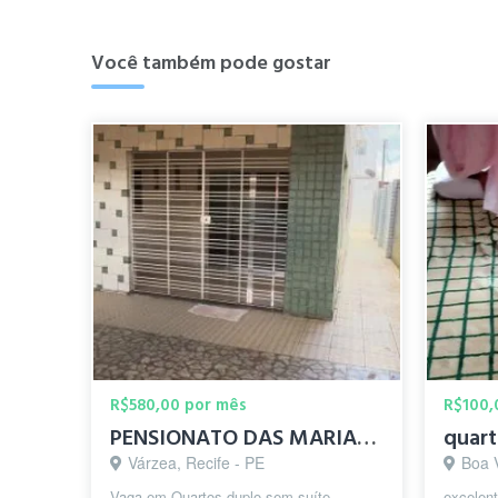
Você também pode gostar
R$580,00 por mês
R$100,
PENSIONATO DAS MARIAS - VAGAS DISPONÍVEL
Várzea, Recife - PE
Boa 
Vaga em Quartos duplo sem suíte.
excelent