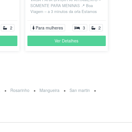
SOMENTE PARA MENINAS 📍 Boa
Viagem – a 3 minutos da orla Estamos
com vaga disponível em um apartamento
aconchegante e...
2
Para mulheres
3
2
Ver Detalhes
a
Rosarinho
Mangueira
San martin