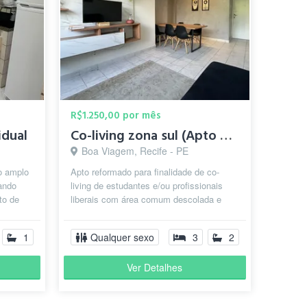
R$1.250,00 por mês
idual
Co-living zona sul (Apto ou quartos individuais)
Boa Viagem, Recife - PE
o amplo
Apto reformado para finalidade de co-
ando
living de estudantes e/ou profissionais
to de
liberais com área comum descolada e
com suporte para estudo e trabalho al...
1
Qualquer sexo
3
2
Ver Detalhes