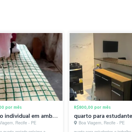
00 por mês
R$800,00 por mês
quarto individual em ambiente família é tranquilo
Viagem, Recife - PE
Boa Viagem, Recife - PE
e quarto arejado próximo a
quarto para estudantes e trabalhe