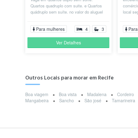
Quartos quadruplo com suite. e Quartos
comérci
quádruplo sem suíte. no valor do aluguel
local se
já estar incluso: Energia(celpe) águ...
Para mulheres
4
3
Para
Ver Detalhes
Outros Locais para morar em Recife
Boa viagem
Boa vista
Madalena
Cordeiro
Mangabeira
Sancho
São josé
Tamarineira