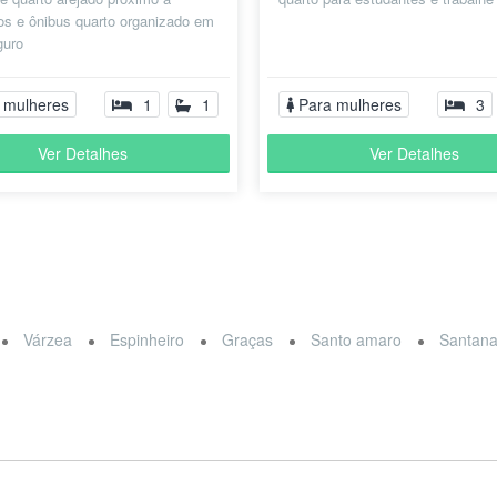
os e ônibus quarto organizado em
guro
 mulheres
1
1
Para mulheres
3
Ver Detalhes
Ver Detalhes
Várzea
Espinheiro
Graças
Santo amaro
Santan