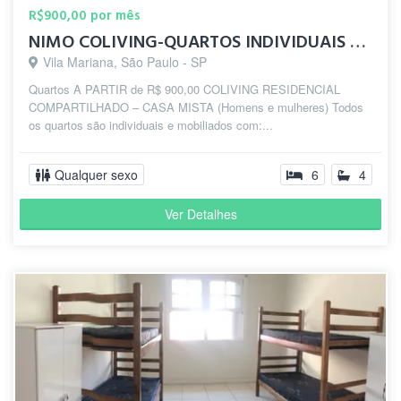
R$900,00 por mês
NIMO COLIVING-QUARTOS INDIVIDUAIS 10 MIN DO METRÔ SANTA CRUZ
Vila Mariana, São Paulo - SP
Quartos A PARTIR de R$ 900,00 COLIVING RESIDENCIAL
COMPARTILHADO – CASA MISTA (Homens e mulheres) Todos
os quartos são individuais e mobiliados com:...
Qualquer sexo
6
4
Ver Detalhes