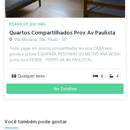
R$400,00 por mês
Quartos Compartilhados Prox Av Paulista
Vila Mariana, São Paulo - SP
Tenho vagas em quartos compartilhados em uma CASA bem
grande e já toda EQUIPADA PERTINHO DO METRÔ ANA ROSA!
(Linha Azul/VERDE - PERTO DA AV PAULISTA)...
Qualquer sexo
6
4
Ver Detalhes
Você também pode gostar