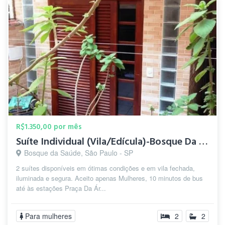
R$1.350,00 por mês
Suíte Individual (Vila/Edícula)-Bosque Da Saúde-5 min.Metrô
Bosque da Saúde, São Paulo - SP
2 suítes disponíveis em ótimas condições e em vila fechada,
iluminada e segura. Aceito apenas Mulheres, 10 minutos de bus
até às estações Praça Da Ár...
Para mulheres
2
2