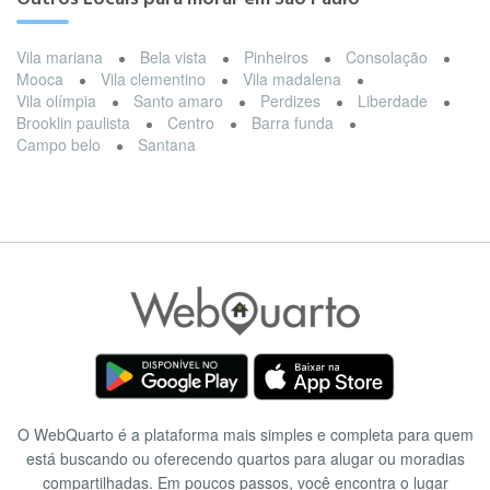
Vila mariana
Bela vista
Pinheiros
Consolação
Mooca
Vila clementino
Vila madalena
Vila olímpia
Santo amaro
Perdizes
Liberdade
Brooklin paulista
Centro
Barra funda
Campo belo
Santana
O WebQuarto é a plataforma mais simples e completa para quem
está buscando ou oferecendo quartos para alugar ou moradias
compartilhadas. Em poucos passos, você encontra o lugar