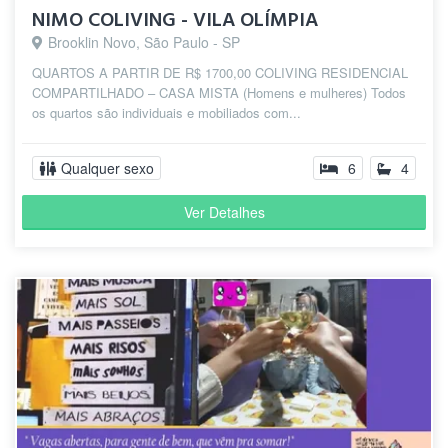
NIMO COLIVING - VILA OLÍMPIA
Brooklin Novo, São Paulo - SP
QUARTOS A PARTIR DE R$ 1700,00 COLIVING RESIDENCIAL
COMPARTILHADO – CASA MISTA (Homens e mulheres) Todos
os quartos são individuais e mobiliados com...
Qualquer sexo
6
4
Ver Detalhes