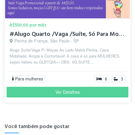
R$550,00 por mês
#Alugo Quarto /Vaga /Suíte, Só Para Moças Px.Metrô Penha!
Penha de França, São Paulo - SP
Alugo Suíte/Vaga P/ Moças Ao Lado Metrô Penha, Casa
Mobiliada, Ampla e Confortável! A casa é só para MULHERES,
sejam hétero ou GLBTQIA+! OBS: VG SUITE...
Para mulheres
6
3
Ver Detalhes
Você também pode gostar