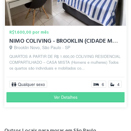
R$1.600,00 por mês
NIMO COLIVING - BROOKLIN (CIDADE MONÇÕES)
Brooklin Novo, São Paulo - SP
QUARTOS A PARTIR DE R$ 1.600,00 COLIVING RESIDENCIAL
COMPARTILHADO – CASA MISTA (Homens e mulheres) Todos
os quartos são individuais e mobiliados co...
Qualquer sexo
6
4
Ver Detalhes
Outros Locais para morar em São Paulo