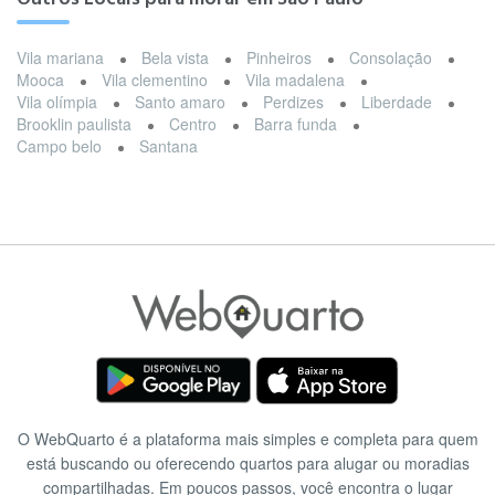
Vila mariana
Bela vista
Pinheiros
Consolação
Mooca
Vila clementino
Vila madalena
Vila olímpia
Santo amaro
Perdizes
Liberdade
Brooklin paulista
Centro
Barra funda
Campo belo
Santana
O WebQuarto é a plataforma mais simples e completa para quem
está buscando ou oferecendo quartos para alugar ou moradias
compartilhadas. Em poucos passos, você encontra o lugar