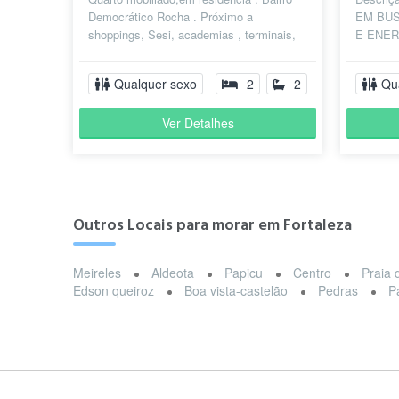
Democrático Rocha . Próximo a
EM BUS
shoppings, Sesi, academias , terminais,
E ENERG
lagoa e Parangaba. Garagem No valor
companhi
já...
lado d...
Qualquer sexo
2
2
Qu
Ver Detalhes
Outros Locais para morar em Fortaleza
Meireles
Aldeota
Papicu
Centro
Praia 
Edson queiroz
Boa vista-castelão
Pedras
P