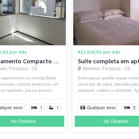
0,00 por mês
R$2.000,00 por mês
Apartamento Compacto na Beira-Mar
les, Fortaleza - CE
Meireles, Fortaleza - CE
 apartamento na avenida Beira-
Suíte possui guarda roupas embut
sui sala, cozinha americana, um
cama box de casal, bancada para
 um banheiro, possui armário
notebook, cadeira e ventilador. A
na cozinha e o quarto tem a...
vista parcial para o mar e a cozinh
alquer sexo
1
1
Qualquer sexo
2
Ver Detalhes
Ver Detalhes