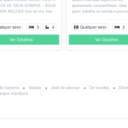
CA DE SEUS SONHOS. - ÁGUA
apartamento compartilhado, ideal
IA INCLUSA Que tal unir, boa
quem trabalha ou estuda e procu
a, localização excelente, ao
ambiente tranquilo, organizado e
co...
alquer sexo
5
4
Qualquer sexo
2
Ver Detalhes
Ver Detalhes
de iracema
Varjota
José de alencar
De lourdes
Dioni
arque manibura