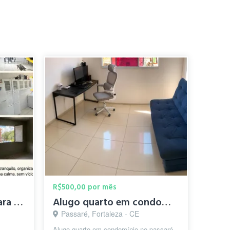
R$500,00 por mês
✨ Quarto Individual para Alugar – Mondubim – R$ 300
Alugo quarto em condomínio no Passaré próx ao Castelão
Passaré, Fortaleza - CE
Alugo quarto em condomínio no passaré,