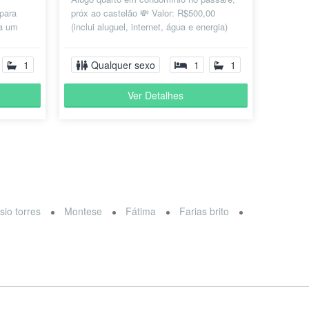
 para
próx ao castelão 💸 Valor: R$500,00
ra um
(inclui aluguel, internet, água e energia)
 com boa
🏠 o apartamento possui: - S...
1
Qualquer sexo
1
1
Ver Detalhes
sio torres
Montese
Fátima
Farias brito