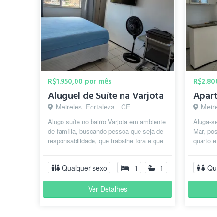
R$1.950,00 por mês
R$2.80
Aluguel de Suíte na Varjota
Meireles, Fortaleza - CE
Meire
Alugo suíte no bairro Varjota em ambiente
Aluga-se
de família, buscando pessoa que seja de
Mar, pos
responsabilidade, que trabalhe fora e que
quarto e
seja organizada. Prazo m...
somente 
Qualquer sexo
1
1
Qu
Ver Detalhes