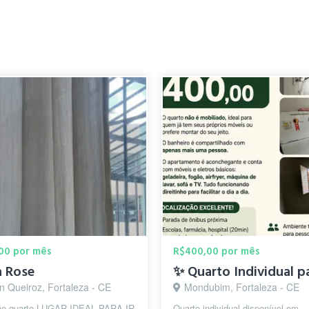
00 por mês
R$400,00 por mês
a Rose
n Queiroz, Fortaleza - CE
Mondubim, Fortaleza - CE
ão quarto LUGAR IDEAL PARA IR
Quarto individual disponível em