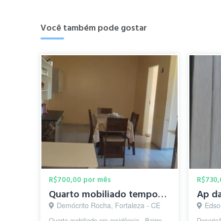
Você também pode gostar
R$700,00 por mês
R$730,
Quarto mobiliado temporada de férias
Ap d
Demócrito Rocha, Fortaleza - CE
Edso
Quarto mobiliado,em residência . Bairro
Descriç