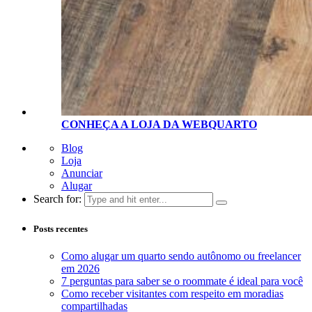
CONHEÇA A LOJA D
A
WEBQUARTO
Blog
Loja
Anunciar
Alugar
Search for:
Posts recentes
Como alugar um quarto sendo autônomo ou freelancer
em 2026
7 perguntas para saber se o roommate é ideal para você
Como receber visitantes com respeito em moradias
compartilhadas